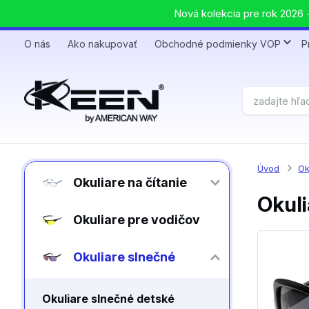
Nová kolekcia pre rok 2026 +
O nás
Ako nakupovať
Obchodné podmienky VOP
P
Úvod
Ok
Okuliare na čítanie
Okuli
Okuliare pre vodičov
Okuliare slnečné
Okuliare slnečné detské