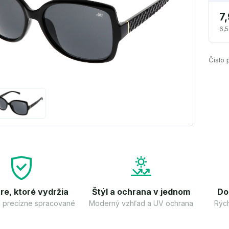
7
6,5
Číslo 
re, ktoré vydržia
Štýl a ochrana v jednom
Do
 a precízne spracované
Moderný vzhľad a UV ochrana
Rých