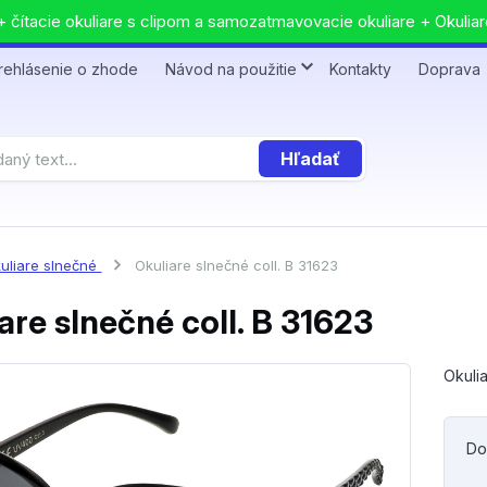
 čítacie okuliare s clipom a samozatmavovacie okuliare + Okuliar
rehlásenie o zhode
Návod na použitie
Kontakty
Doprava
Hľadať
uliare slnečné
Okuliare slnečné coll. B 31623
are slnečné coll. B 31623
Okulia
Do