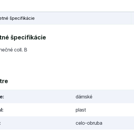
tné špecifikácie
né špecifikácie
lnečné coll. B
tre
ie
dámské
l
plast
celo-obruba