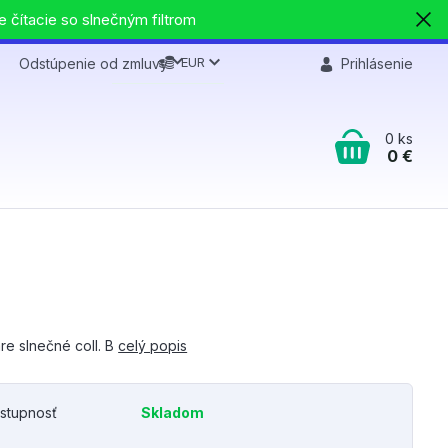
e čítacie so slnečným filtrom
EUR
Odstúpenie od zmluvy
Prihlásenie
0
ks
0 €
re slnečné coll. B
celý popis
stupnosť
Skladom