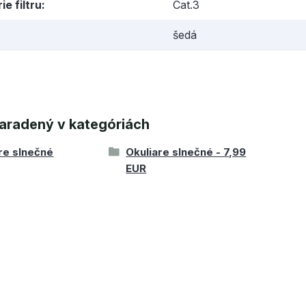
ie filtru
Cat.3
šedá
aradený v kategóriách
re slnečné
Okuliare slnečné - 7,99
EUR