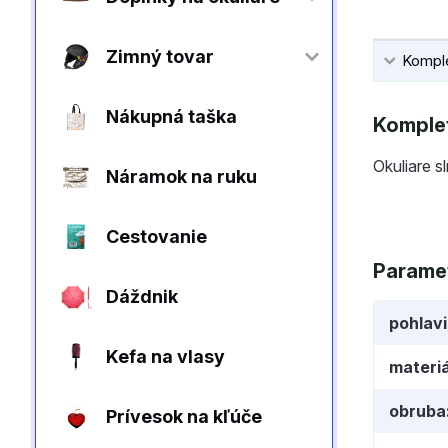
Zimný tovar
Komple
Nákupná taška
Komplet
Okuliare s
Náramok na ruku
Cestovanie
Parame
Dáždnik
pohlav
Kefa na vlasy
materiá
obruba
Prívesok na kľúče