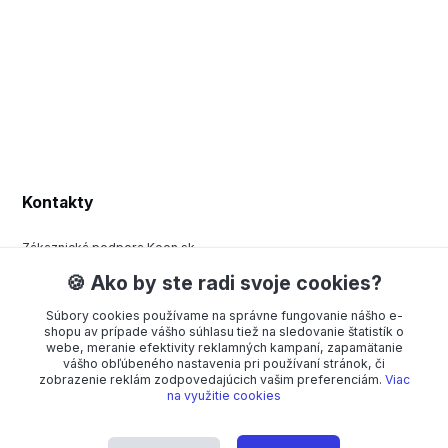
Kontakty
Zákaznická podpora Keen.sk
+420 377 443 970
🍪 Ako by ste radi svoje cookies?
(Po-Pá, 8-15 hod.)
Súbory cookies používame na správne fungovanie nášho e-
order@americanway.sk
shopu av prípade vášho súhlasu tiež na sledovanie štatistík o
webe, meranie efektivity reklamných kampaní, zapamätanie
vášho obľúbeného nastavenia pri používaní stránok, či
zobrazenie reklám zodpovedajúcich vašim preferenciám.
Viac
na využitie cookies