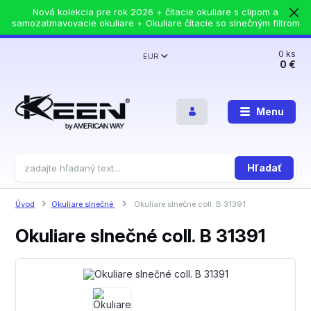
Nová kolekcia pre rok 2026 + čítacie okuliare s clipom a
samozatmavovacie okuliare + Okuliare čítacie so slnečným filtrom
0
ks
EUR
0 €
Menu
Hľadať
Úvod
Okuliare slnečné
Okuliare slnečné coll. B 31391
Okuliare slnečné coll. B 31391