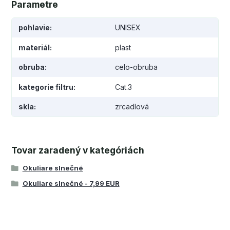
Parametre
pohlavie
UNISEX
materiál
plast
obruba
celo-obruba
kategorie filtru
Cat.3
skla
zrcadlová
Tovar zaradený v kategóriách
Okuliare slnečné
Okuliare slnečné - 7,99 EUR