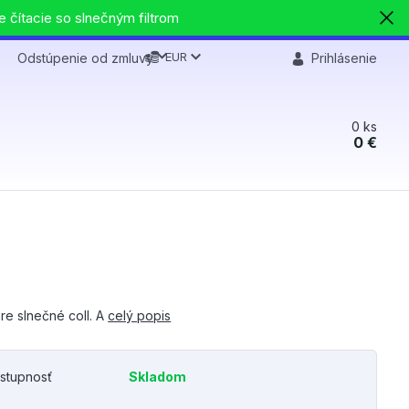
e čítacie so slnečným filtrom
EUR
Odstúpenie od zmluvy
Prihlásenie
0
ks
0 €
re slnečné coll. A
celý popis
stupnosť
Skladom