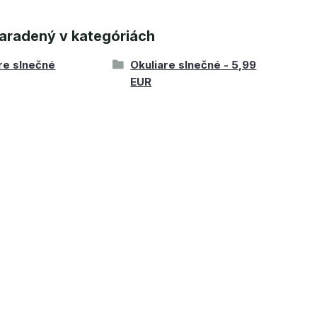
aradený v kategóriách
re slnečné
Okuliare slnečné - 5,99
EUR