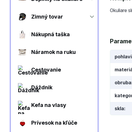
Okuliare s
Zimný tovar
Nákupná taška
Parame
Náramok na ruku
pohlav
Cestovanie
materiá
obruba
Dáždnik
kategor
Kefa na vlasy
skla
Prívesok na kľúče