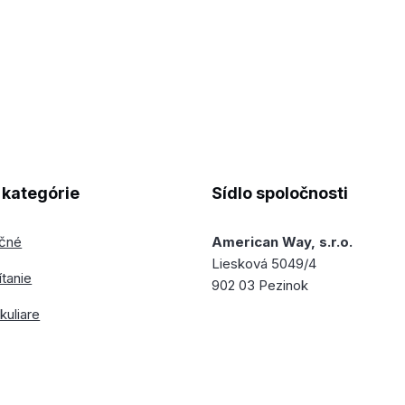
kategórie
Sídlo spoločnosti
ečné
American Way, s.r.o.
Liesková 5049/4
ítanie
902 03 Pezinok
kuliare