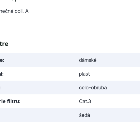
lnečné coll. A
tre
ie
dámské
l
plast
celo-obruba
ie filtru
Cat.3
šedá