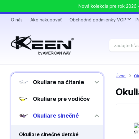
Nová kolekcia pre rok 2026 +
O nás
Ako nakupovať
Obchodné podmienky VOP
P
Úvod
Ok
Okuliare na čítanie
Okuli
Okuliare pre vodičov
Okuliare slnečné
Okuliare slnečné detské