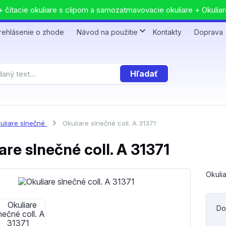
 čítacie okuliare s clipom a samozatmavovacie okuliare + Okuliar
rehlásenie o zhode
Návod na použitie
Kontakty
Doprava
Hľadať
uliare slnečné
Okuliare slnečné coll. A 31371
are slnečné coll. A 31371
Okulia
Do