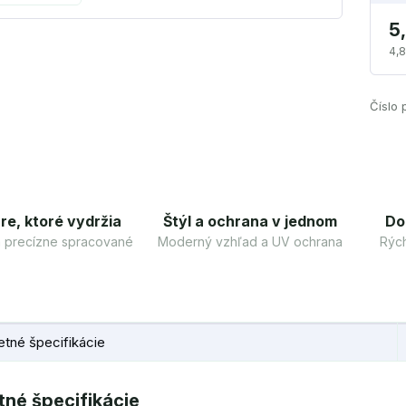
5
4,8
Číslo 
re, ktoré vydržia
Štýl a ochrana v jednom
Do
 a precízne spracované
Moderný vzhľad a UV ochrana
Rých
tné špecifikácie
né špecifikácie