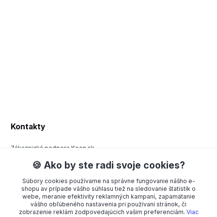
Kontakty
Zákaznická podpora Keen.sk
+420 377 443 970
🍪 Ako by ste radi svoje cookies?
(Po-Pá, 8-15 hod.)
Súbory cookies používame na správne fungovanie nášho e-
order@americanway.sk
shopu av prípade vášho súhlasu tiež na sledovanie štatistík o
webe, meranie efektivity reklamných kampaní, zapamätanie
vášho obľúbeného nastavenia pri používaní stránok, či
zobrazenie reklám zodpovedajúcich vašim preferenciám.
Viac