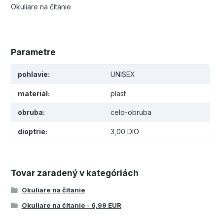
Okuliare na čítanie
Parametre
pohlavie
UNISEX
materiál
plast
obruba
celo-obruba
dioptrie
3,00 DIO
Tovar zaradený v kategóriách
Okuliare na čítanie
Okuliare na čítanie - 6,99 EUR