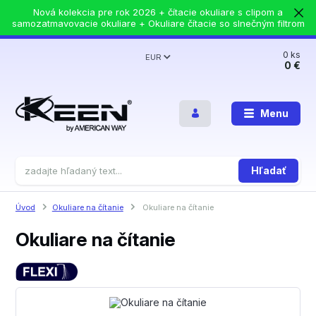
Nová kolekcia pre rok 2026 + čítacie okuliare s clipom a
samozatmavovacie okuliare + Okuliare čítacie so slnečným filtrom
0
ks
EUR
0 €
Menu
Hľadať
Úvod
Okuliare na čítanie
Okuliare na čítanie
Okuliare na čítanie