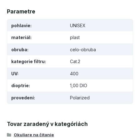
Parametre
pohlavie
UNISEX
materiál
plast
obruba
celo-obruba
kategorie filtru
Cat.2
UV
400
dioptrie
1,00 DIO
provedení
Polarized
Tovar zaradený v kategóriách
Okuliare na čítanie