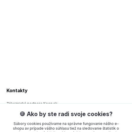
Kontakty
Zákaznická podpora Keen.sk
+420 377 443 970
🍪 Ako by ste radi svoje cookies?
(Po-Pá, 8-15 hod.)
Súbory cookies používame na správne fungovanie nášho e-
order@americanway.sk
shopu av prípade vášho súhlasu tiež na sledovanie štatistík o