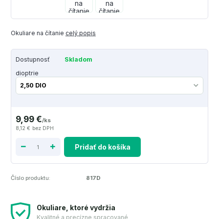
Okuliare na čítanie
celý popis
Dostupnosť
Skladom
dioptrie
9,99 €
/
ks
8,12 €
bez DPH
Pridať do košíka
Číslo produktu:
817D
Okuliare, ktoré vydržia
Kvalitné a precízne spracované