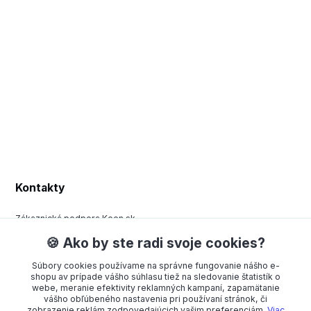
Kontakty
Zákaznická podpora Keen.sk
+420 377 443 970
🍪 Ako by ste radi svoje cookies?
(Po-Pá, 8-15 hod.)
Súbory cookies používame na správne fungovanie nášho e-
order@americanway.sk
shopu av prípade vášho súhlasu tiež na sledovanie štatistík o
webe, meranie efektivity reklamných kampaní, zapamätanie
vášho obľúbeného nastavenia pri používaní stránok, či
zobrazenie reklám zodpovedajúcich vašim preferenciám.
Viac