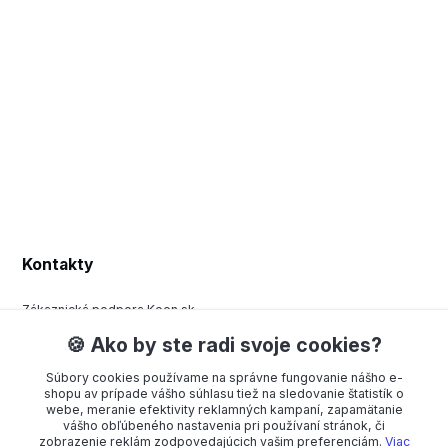
Kontakty
Zákaznická podpora Keen.sk
+420 377 443 970
🍪 Ako by ste radi svoje cookies?
(Po-Pá, 8-15 hod.)
Súbory cookies používame na správne fungovanie nášho e-
order@americanway.sk
shopu av prípade vášho súhlasu tiež na sledovanie štatistík o
webe, meranie efektivity reklamných kampaní, zapamätanie
vášho obľúbeného nastavenia pri používaní stránok, či
zobrazenie reklám zodpovedajúcich vašim preferenciám.
Viac