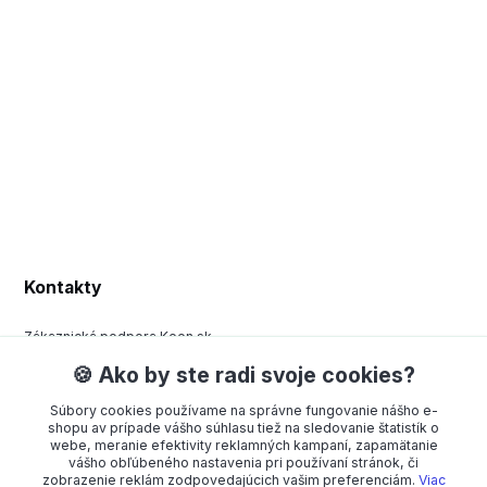
Kontakty
Zákaznická podpora Keen.sk
+420 377 443 970
🍪 Ako by ste radi svoje cookies?
(Po-Pá, 8-15 hod.)
Súbory cookies používame na správne fungovanie nášho e-
order@americanway.sk
shopu av prípade vášho súhlasu tiež na sledovanie štatistík o
webe, meranie efektivity reklamných kampaní, zapamätanie
vášho obľúbeného nastavenia pri používaní stránok, či
zobrazenie reklám zodpovedajúcich vašim preferenciám.
Viac