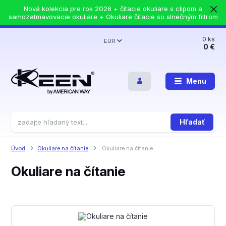
Nová kolekcia pre rok 2026 + čítacie okuliare s clipom a
samozatmavovacie okuliare + Okuliare čítacie so slnečným filtrom
0
ks
EUR
0 €
Menu
Hľadať
Úvod
Okuliare na čítanie
Okuliare na čítanie
Okuliare na čítanie