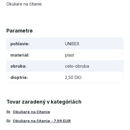
Okuliare na čítanie
Parametre
pohlavie
UNISEX
materiál
plast
obruba
celo-obruba
dioptrie
2,50 DIO
Tovar zaradený v kategóriách
Okuliare na čítanie
Okuliare na čítanie - 7,99 EUR