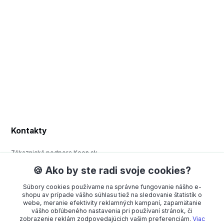
Kontakty
Zákaznická podpora Keen.sk
+420 377 443 970
🍪 Ako by ste radi svoje cookies?
(Po-Pá, 8-15 hod.)
Súbory cookies používame na správne fungovanie nášho e-
order@americanway.sk
shopu av prípade vášho súhlasu tiež na sledovanie štatistík o
webe, meranie efektivity reklamných kampaní, zapamätanie
vášho obľúbeného nastavenia pri používaní stránok, či
zobrazenie reklám zodpovedajúcich vašim preferenciám.
Viac