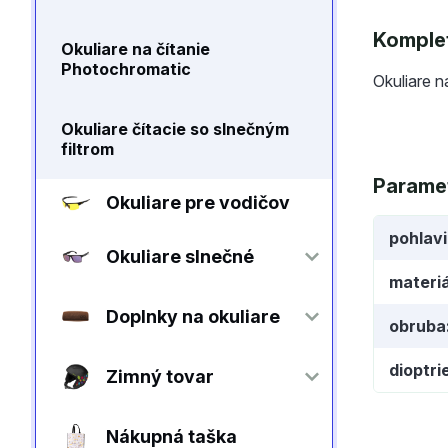
Komplet
Okuliare na čítanie
Photochromatic
Okuliare n
Okuliare čítacie so slnečným
filtrom
Parame
Okuliare pre vodičov
pohlav
Okuliare slnečné
materiá
Doplnky na okuliare
obruba
dioptri
Zimný tovar
Nákupná taška