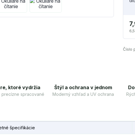
di
7
6,5
Číslo 
re, ktoré vydržia
Štýl a ochrana v jednom
Do
 a precízne spracované
Moderný vzhľad a UV ochrana
Rých
tné špecifikácie