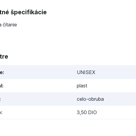
né špecifikácie
a čítanie
tre
ie
UNISEX
l
plast
celo-obruba
e
3,50 DIO