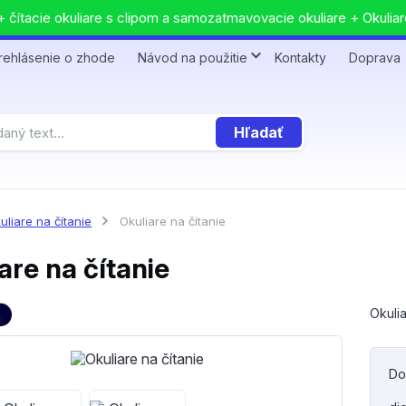
 čítacie okuliare s clipom a samozatmavovacie okuliare + Okuliar
rehlásenie o zhode
Návod na použitie
Kontakty
Doprava
Hľadať
uliare na čítanie
Okuliare na čítanie
are na čítanie
Okulia
Do