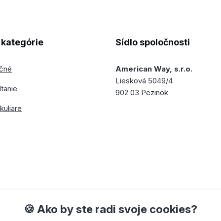
kategórie
Sídlo spoločnosti
ečné
American Way, s.r.o.
Liesková 5049/4
ítanie
902 03 Pezinok
kuliare
🍪 Ako by ste radi svoje cookies?