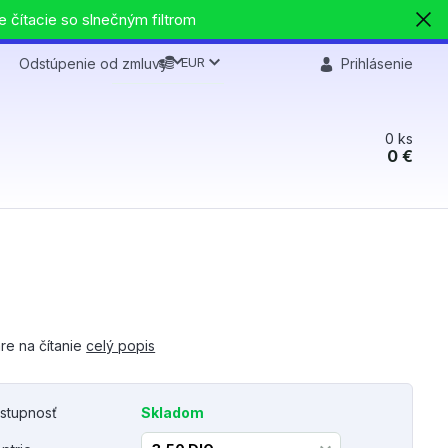
e čítacie so slnečným filtrom
EUR
Odstúpenie od zmluvy
Prihlásenie
0
ks
0 €
re na čítanie
celý popis
stupnosť
Skladom