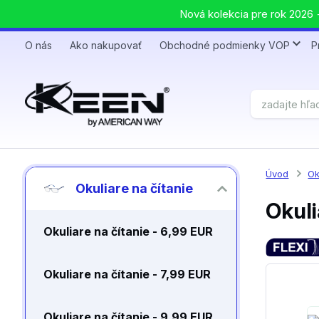
Nová kolekcia pre rok 2026 +
O nás
Ako nakupovať
Obchodné podmienky VOP
P
Úvod
Ok
Okuliare na čítanie
Okuli
Okuliare na čítanie - 6,99 EUR
Okuliare na čítanie - 7,99 EUR
Okuliare na čítanie - 9,99 EUR