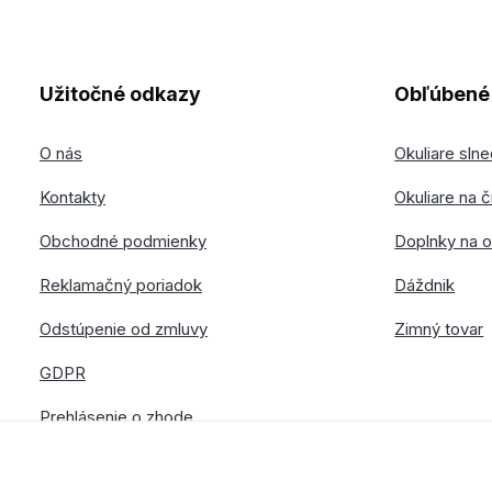
Užitočné odkazy
Obľúbené 
O nás
Okuliare sln
Kontakty
Okuliare na č
Obchodné podmienky
Doplnky na o
Reklamačný poriadok
Dáždnik
Odstúpenie od zmluvy
Zimný tovar
GDPR
Prehlásenie o zhode