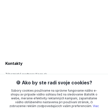
Kontakty
Zákaznická podpora Keen.sk
+420 377 443 970
🍪 Ako by ste radi svoje cookies?
(Po-Pá, 8-15 hod.)
Súbory cookies používame na správne fungovanie nášho e-
order@americanway.sk
shopu av prípade vášho súhlasu tiež na sledovanie štatistík o
webe, meranie efektivity reklamných kampaní, zapamätanie
vášho obľúbeného nastavenia pri používaní stránok, či
zobrazenie reklám zodpovedajúcich vašim preferenciám.
Viac