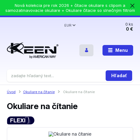
Nová kolekcia pre rok 2026 + čítacie okuliare s clipom a
samozatmavovacie okuliare + Okuliare čítacie so slnečným filtrom
0
ks
EUR
0 €
Menu
Hľadať
Úvod
Okuliare na čítanie
Okuliare na čítanie
Okuliare na čítanie