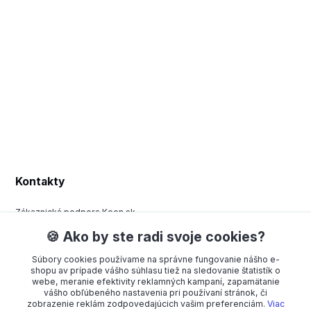
Kontakty
Zákaznická podpora Keen.sk
+420 377 443 970
🍪 Ako by ste radi svoje cookies?
(Po-Pá, 8-15 hod.)
Súbory cookies používame na správne fungovanie nášho e-
order@americanway.sk
shopu av prípade vášho súhlasu tiež na sledovanie štatistík o
webe, meranie efektivity reklamných kampaní, zapamätanie
vášho obľúbeného nastavenia pri používaní stránok, či
zobrazenie reklám zodpovedajúcich vašim preferenciám.
Viac