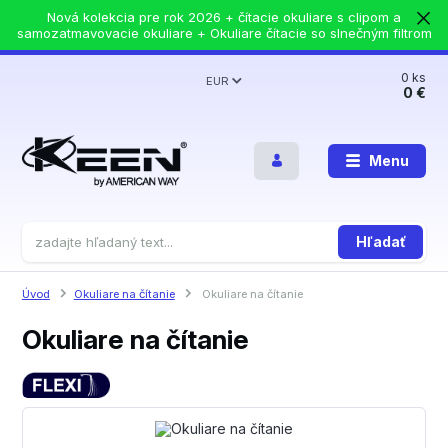
Nová kolekcia pre rok 2026 + čítacie okuliare s clipom a
samozatmavovacie okuliare + Okuliare čítacie so slnečným filtrom
0
ks
EUR
0 €
Menu
Hľadať
Úvod
Okuliare na čítanie
Okuliare na čítanie
Okuliare na čítanie