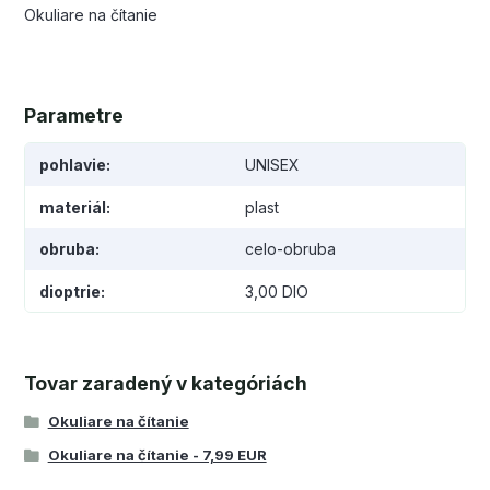
Okuliare na čítanie
Parametre
pohlavie
UNISEX
materiál
plast
obruba
celo-obruba
dioptrie
3,00 DIO
Tovar zaradený v kategóriách
Okuliare na čítanie
Okuliare na čítanie - 7,99 EUR