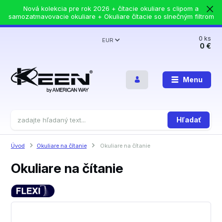
Nová kolekcia pre rok 2026 + čítacie okuliare s clipom a
samozatmavovacie okuliare + Okuliare čítacie so slnečným filtrom
0
ks
EUR
0 €
Menu
Hľadať
Úvod
Okuliare na čítanie
Okuliare na čítanie
Okuliare na čítanie