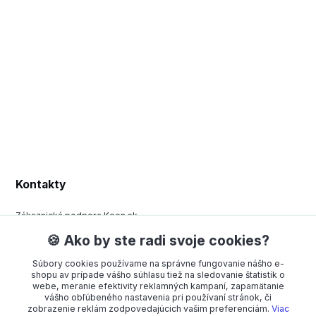
Kontakty
Zákaznická podpora Keen.sk
+420 377 443 970
🍪 Ako by ste radi svoje cookies?
(Po-Pá, 8-15 hod.)
Súbory cookies používame na správne fungovanie nášho e-
order@americanway.sk
shopu av prípade vášho súhlasu tiež na sledovanie štatistík o
webe, meranie efektivity reklamných kampaní, zapamätanie
vášho obľúbeného nastavenia pri používaní stránok, či
zobrazenie reklám zodpovedajúcich vašim preferenciám.
Viac