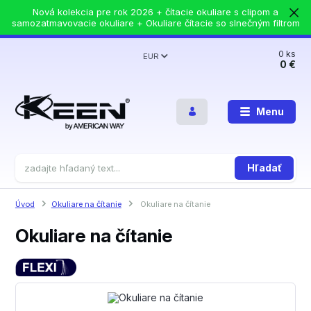
Nová kolekcia pre rok 2026 + čítacie okuliare s clipom a
samozatmavovacie okuliare + Okuliare čítacie so slnečným filtrom
0
ks
EUR
0 €
Menu
Hľadať
Úvod
Okuliare na čítanie
Okuliare na čítanie
Okuliare na čítanie