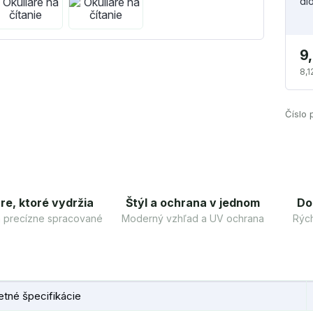
di
9
8,1
Číslo 
re, ktoré vydržia
Štýl a ochrana v jednom
Do
 a precízne spracované
Moderný vzhľad a UV ochrana
Rých
tné špecifikácie