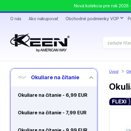
Nová kolekcia pre rok 2026 +
O nás
Ako nakupovať
Obchodné podmienky VOP
P
Úvod
Ok
Okuliare na čítanie
Okuli
Okuliare na čítanie - 6,99 EUR
Okuliare na čítanie - 7,99 EUR
Okuliare na čítanie - 9,99 EUR