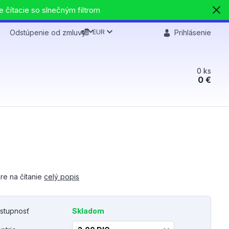
e čítacie so slnečným filtrom
EUR
Odstúpenie od zmluvy
Prihlásenie
0
ks
0 €
re na čítanie
celý popis
stupnosť
Skladom