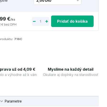
optrie
,99 €
/
ks
Pridať do košíka
2 €
bez DPH
produktu:
716C
prava už od 4,09 €
Myslíme na každý detail
lo a výhodne až k vám
Okuliare aj doplnky na starostlivosť
Parametre