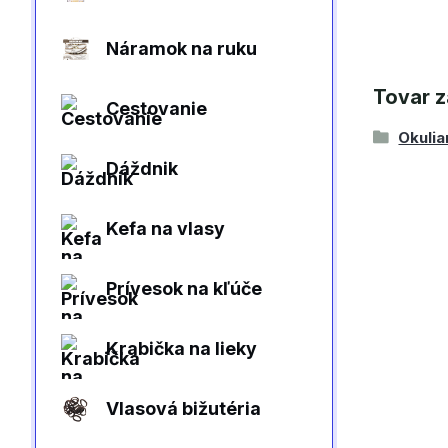
Náramok na ruku
Tovar z
Cestovanie
Okulia
Dáždnik
Kefa na vlasy
Prívesok na kľúče
Krabička na lieky
Vlasová bižutéria