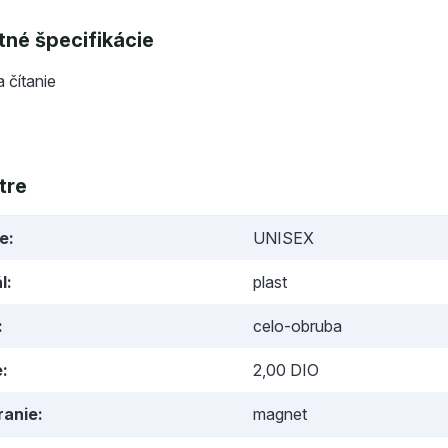
né špecifikácie
a čítanie
tre
ie
UNISEX
l
plast
celo-obruba
e
2,00 DIO
ranie
magnet