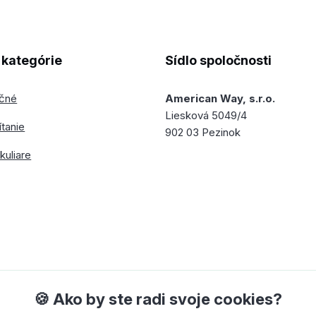
kategórie
Sídlo spoločnosti
ečné
American Way, s.r.o.
Liesková 5049/4
ítanie
902 03 Pezinok
kuliare
🍪 Ako by ste radi svoje cookies?