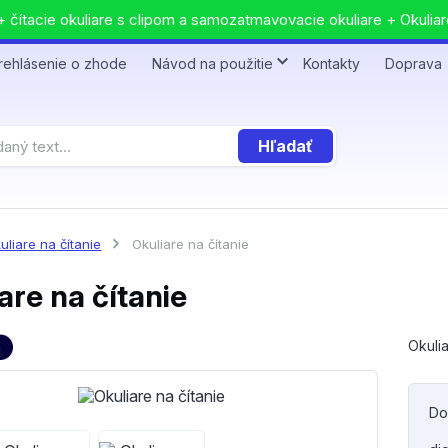
 čítacie okuliare s clipom a samozatmavovacie okuliare + Okuliar
rehlásenie o zhode
Návod na použitie
Kontakty
Doprava
Hľadať
uliare na čítanie
Okuliare na čítanie
are na čítanie
Okulia
Do