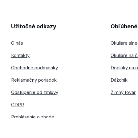
Užitočné odkazy
Obľúbené 
O nás
Okuliare sln
Kontakty
Okuliare na č
Obchodné podmienky
Doplnky na o
Reklamačný poriadok
Dáždnik
Odstúpenie od zmluvy
Zimný tovar
GDPR
Prehlásenie o zhode