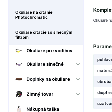
Komplet
Okuliare na čítanie
Photochromatic
Okuliare n
Okuliare čítacie so slnečným
filtrom
Parame
Okuliare pre vodičov
pohlav
Okuliare slnečné
materiá
Doplnky na okuliare
obruba
dioptri
Zimný tovar
uzatvá
Nákupná taška