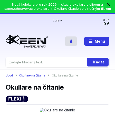
Nová kolekcia pre rok 2026 + čítacie okuliare s clipom a
samozatmavovacie okuliare + Okuliare čítacie so slnečným filtrom
0
ks
EUR
0 €
Menu
Hľadať
Úvod
Okuliare na čítanie
Okuliare na čítanie
Okuliare na čítanie