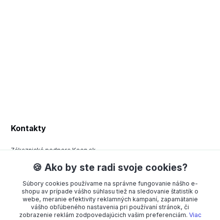
Kontakty
Zákaznická podpora Keen.sk
+420 377 443 970
🍪 Ako by ste radi svoje cookies?
(Po-Pá, 8-15 hod.)
Súbory cookies používame na správne fungovanie nášho e-
order@americanway.sk
shopu av prípade vášho súhlasu tiež na sledovanie štatistík o
webe, meranie efektivity reklamných kampaní, zapamätanie
vášho obľúbeného nastavenia pri používaní stránok, či
zobrazenie reklám zodpovedajúcich vašim preferenciám.
Viac