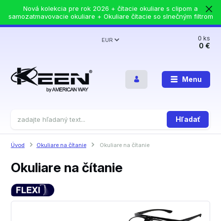
Nová kolekcia pre rok 2026 + čítacie okuliare s clipom a
samozatmavovacie okuliare + Okuliare čítacie so slnečným filtrom
0
ks
EUR
0 €
Menu
Hľadať
Úvod
Okuliare na čítanie
Okuliare na čítanie
Okuliare na čítanie