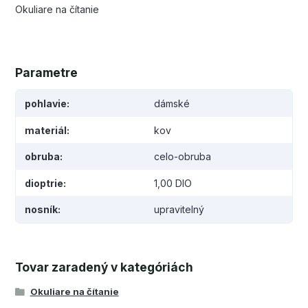
Okuliare na čítanie
Parametre
pohlavie
dámské
materiál
kov
obruba
celo-obruba
dioptrie
1,00 DIO
nosník
upravitelný
Tovar zaradený v kategóriách
Okuliare na čítanie