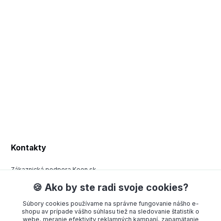
Kontakty
Zákaznická podpora Keen.sk
+420 377 443 970
🍪 Ako by ste radi svoje cookies?
(Po-Pá, 8-15 hod.)
Súbory cookies používame na správne fungovanie nášho e-
order@americanway.sk
shopu av prípade vášho súhlasu tiež na sledovanie štatistík o
webe, meranie efektivity reklamných kampaní, zapamätanie