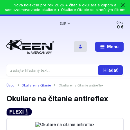
Nová kolekcia pre rok 2026 + čítacie okuliare s clipom a
samozatmavovacie okuliare + Okuliare čítacie so slnečným filtrom
0
ks
EUR
0 €
Menu
Hľadať
Úvod
Okuliare na čítanie
Okuliare na čítanie antireflex
Okuliare na čítanie antireflex