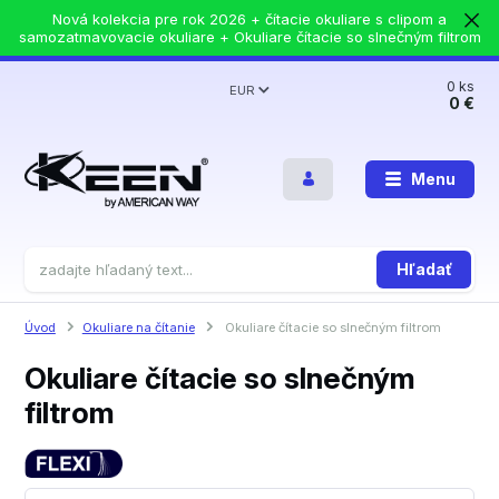
Nová kolekcia pre rok 2026 + čítacie okuliare s clipom a
samozatmavovacie okuliare + Okuliare čítacie so slnečným filtrom
0
ks
EUR
0 €
Menu
Hľadať
Úvod
Okuliare na čítanie
Okuliare čítacie so slnečným filtrom
Okuliare čítacie so slnečným
filtrom