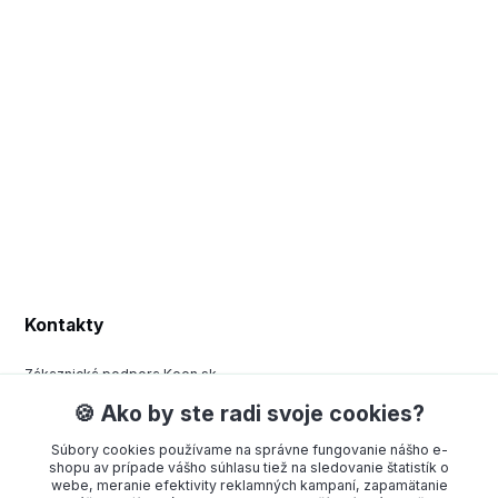
Kontakty
Zákaznická podpora Keen.sk
+420 377 443 970
🍪 Ako by ste radi svoje cookies?
(Po-Pá, 8-15 hod.)
Súbory cookies používame na správne fungovanie nášho e-
order@americanway.sk
shopu av prípade vášho súhlasu tiež na sledovanie štatistík o
webe, meranie efektivity reklamných kampaní, zapamätanie