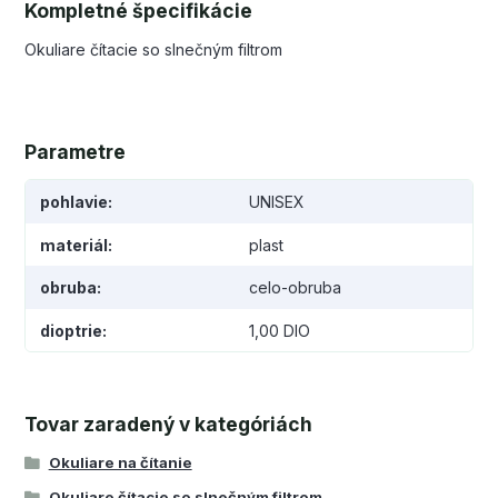
Kompletné špecifikácie
Okuliare čítacie so slnečným filtrom
Parametre
pohlavie
UNISEX
materiál
plast
obruba
celo-obruba
dioptrie
1,00 DIO
Tovar zaradený v kategóriách
Okuliare na čítanie
Okuliare čítacie so slnečným filtrom