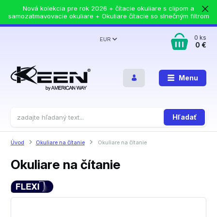
Nová kolekcia pre rok 2026 + čítacie okuliare s clipom a
samozatmavovacie okuliare + Okuliare čítacie so slnečným filtrom
0
ks
EUR
0 €
Menu
Hľadať
Úvod
Okuliare na čítanie
Okuliare na čítanie
Okuliare na čítanie