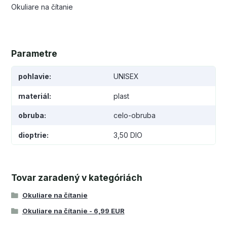
Okuliare na čítanie
Parametre
pohlavie
UNISEX
materiál
plast
obruba
celo-obruba
dioptrie
3,50 DIO
Tovar zaradený v kategóriách
Okuliare na čítanie
Okuliare na čítanie - 6,99 EUR