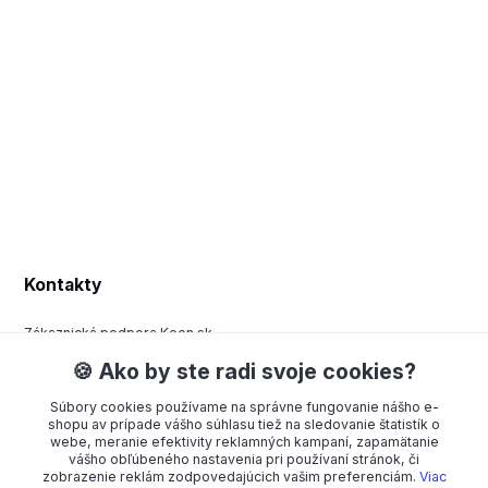
Kontakty
Zákaznická podpora Keen.sk
+420 377 443 970
🍪 Ako by ste radi svoje cookies?
(Po-Pá, 8-15 hod.)
Súbory cookies používame na správne fungovanie nášho e-
order@americanway.sk
shopu av prípade vášho súhlasu tiež na sledovanie štatistík o
webe, meranie efektivity reklamných kampaní, zapamätanie
vášho obľúbeného nastavenia pri používaní stránok, či
zobrazenie reklám zodpovedajúcich vašim preferenciám.
Viac