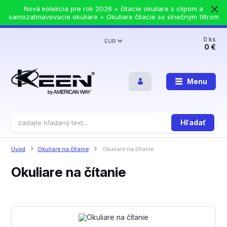
Nová kolekcia pre rok 2026 + čítacie okuliare s clipom a
samozatmavovacie okuliare + Okuliare čítacie so slnečným filtrom
0
ks
EUR
0 €
Menu
Hľadať
Úvod
Okuliare na čítanie
Okuliare na čítanie
Okuliare na čítanie