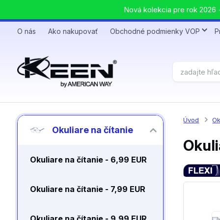
Nová kolekcia pre rok 2026 +
O nás
Ako nakupovať
Obchodné podmienky VOP
P
Úvod
Ok
Okuliare na čítanie
Okuli
Okuliare na čítanie - 6,99 EUR
Okuliare na čítanie - 7,99 EUR
Okuliare na čítanie - 9,99 EUR