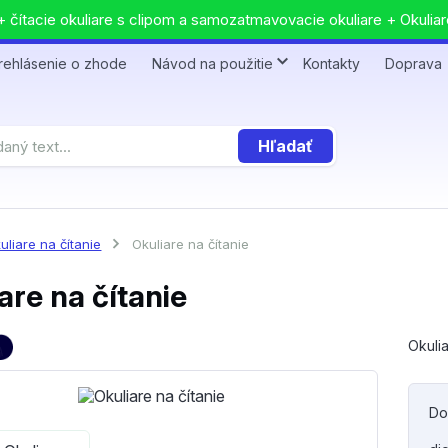
 čítacie okuliare s clipom a samozatmavovacie okuliare + Okuliar
rehlásenie o zhode
Návod na použitie
Kontakty
Doprava
Hľadať
uliare na čítanie
Okuliare na čítanie
are na čítanie
Okulia
Do