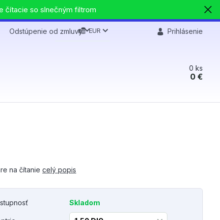
e čítacie so slnečným filtrom
EUR
Odstúpenie od zmluvy
Prihlásenie
0
ks
0 €
re na čítanie
celý popis
stupnosť
Skladom