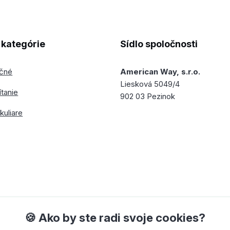
kategórie
Sídlo spoločnosti
ečné
American Way, s.r.o.
Liesková 5049/4
ítanie
902 03 Pezinok
kuliare
🍪 Ako by ste radi svoje cookies?