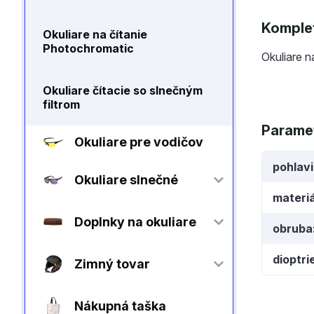
Komplet
Okuliare na čítanie
Photochromatic
Okuliare n
Okuliare čítacie so slnečným
filtrom
Parame
Okuliare pre vodičov
pohlav
Okuliare slnečné
materiá
Doplnky na okuliare
obruba
dioptri
Zimný tovar
Nákupná taška