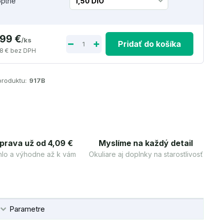
optrie
,99 €
/
ks
Pridať do košíka
8 €
bez DPH
produktu:
917B
prava už od 4,09 €
Myslíme na každý detail
lo a výhodne až k vám
Okuliare aj doplnky na starostlivosť
Parametre