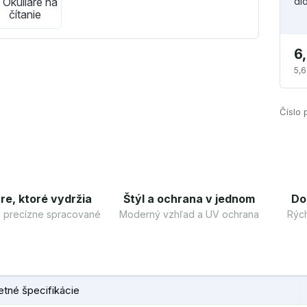
di
6
5,6
Číslo 
re, ktoré vydržia
Štýl a ochrana v jednom
Do
 a precízne spracované
Moderný vzhľad a UV ochrana
Rých
tné špecifikácie