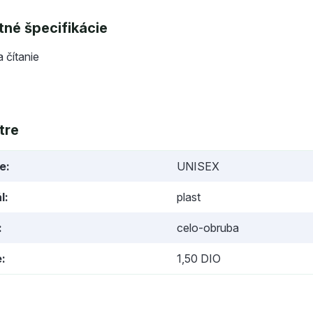
né špecifikácie
a čítanie
tre
ie
UNISEX
l
plast
celo-obruba
e
1,50 DIO