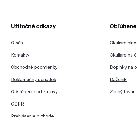
Užitočné odkazy
Obľúbené 
O nás
Okuliare sln
Kontakty
Okuliare na č
Obchodné podmienky
Doplnky na o
Reklamačný poriadok
Dáždnik
Odstúpenie od zmluvy
Zimný tovar
GDPR
Prehlásenie o zhode