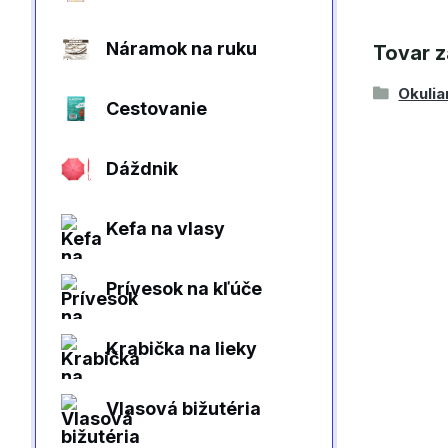
Náramok na ruku
Tovar z
Okulia
Cestovanie
Dáždnik
Kefa na vlasy
Prívesok na kľúče
Krabička na lieky
Vlasová bižutéria