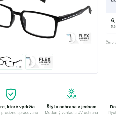
di
6
5,6
Číslo 
re, ktoré vydržia
Štýl a ochrana v jednom
Do
 a precízne spracované
Moderný vzhľad a UV ochrana
Rých