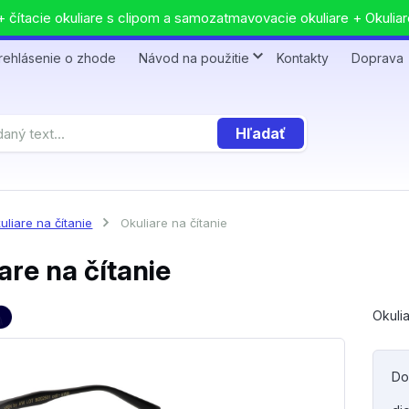
 čítacie okuliare s clipom a samozatmavovacie okuliare + Okuliar
rehlásenie o zhode
Návod na použitie
Kontakty
Doprava
Hľadať
uliare na čítanie
Okuliare na čítanie
are na čítanie
Okulia
Do