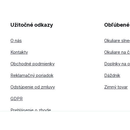
Užitočné odkazy
Obľúbené 
O nás
Okuliare sln
Kontakty
Okuliare na č
Obchodné podmienky
Doplnky na o
Reklamačný poriadok
Dáždnik
Odstúpenie od zmluvy
Zimný tovar
GDPR
Prehlásenie o zhode