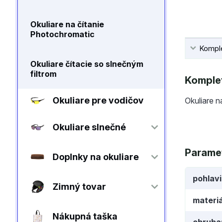
Okuliare na čítanie
Photochromatic
Komple
Okuliare čítacie so slnečným
filtrom
Komplet
Okuliare pre vodičov
Okuliare n
Okuliare slnečné
Parame
Doplnky na okuliare
pohlav
Zimný tovar
materiá
Nákupná taška
obruba