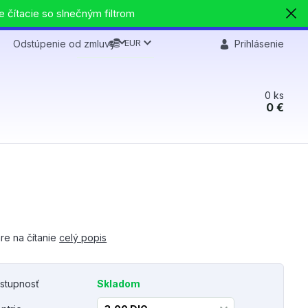
e čítacie so slnečným filtrom
EUR
Odstúpenie od zmluvy
Prihlásenie
0
ks
0 €
re na čítanie
celý popis
stupnosť
Skladom