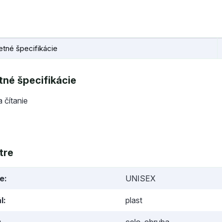
tné špecifikácie
né špecifikácie
a čítanie
tre
ie
UNISEX
l
plast
celo-obruba