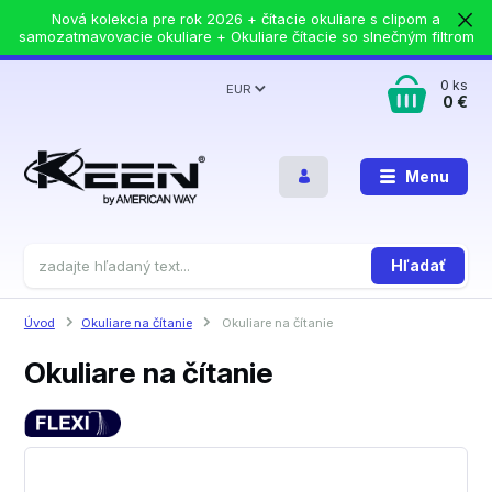
Nová kolekcia pre rok 2026 + čítacie okuliare s clipom a
samozatmavovacie okuliare + Okuliare čítacie so slnečným filtrom
0
ks
EUR
0 €
Menu
Hľadať
Úvod
Okuliare na čítanie
Okuliare na čítanie
Okuliare na čítanie