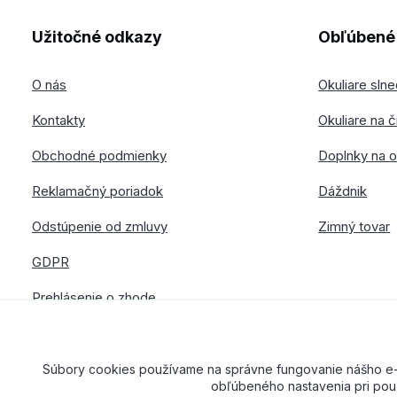
Užitočné odkazy
Obľúbené 
O nás
Okuliare sln
Kontakty
Okuliare na č
Obchodné podmienky
Doplnky na o
Reklamačný poriadok
Dáždnik
Odstúpenie od zmluvy
Zimný tovar
GDPR
Prehlásenie o zhode
Súbory cookies používame na správne fungovanie nášho e-sh
obľúbeného nastavenia pri použ