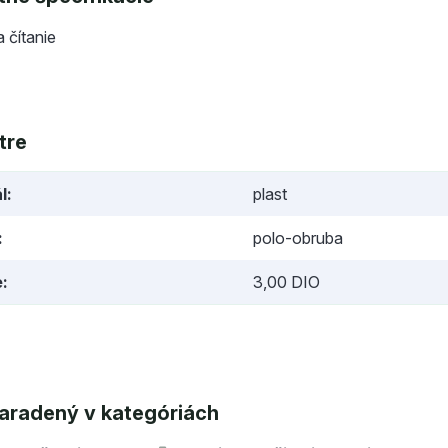
a čítanie
tre
l
plast
polo-obruba
e
3,00 DIO
aradený v kategóriách