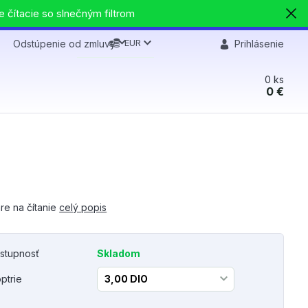
e čítacie so slnečným filtrom
EUR
Odstúpenie od zmluvy
Prihlásenie
0
ks
0 €
re na čítanie
celý popis
stupnosť
Skladom
optrie