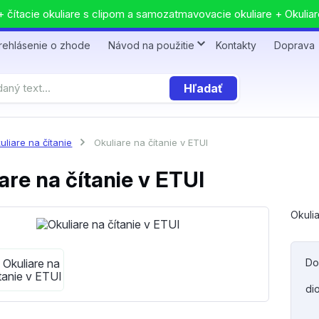
 čítacie okuliare s clipom a samozatmavovacie okuliare + Okuliar
rehlásenie o zhode
Návod na použitie
Kontakty
Doprava
Hľadať
uliare na čítanie
Okuliare na čítanie v ETUI
are na čítanie v ETUI
Okulia
Do
di