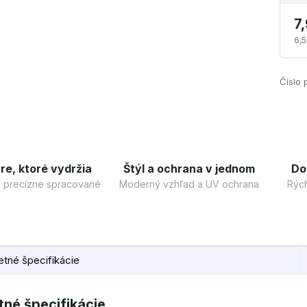
7
6,5
Číslo 
re, ktoré vydržia
Štýl a ochrana v jednom
Do
 a precízne spracované
Moderný vzhľad a UV ochrana
Rých
tné špecifikácie
né špecifikácie