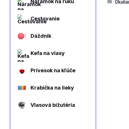
Náramok na ruku
Okulia
Cestovanie
Dáždnik
Kefa na vlasy
Prívesok na kľúče
Krabička na lieky
Vlasová bižutéria