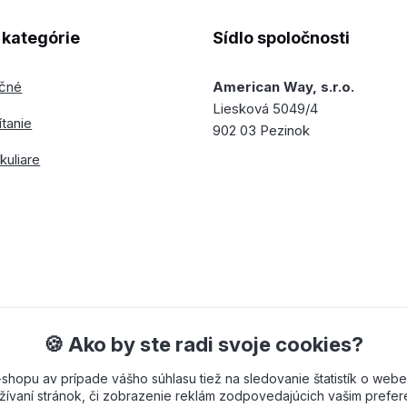
kategórie
Sídlo spoločnosti
ečné
American Way, s.r.o.
Liesková 5049/4
ítanie
902 03 Pezinok
kuliare
🍪 Ako by ste radi svoje cookies?
opu av prípade vášho súhlasu tiež na sledovanie štatistík o webe
ívaní stránok, či zobrazenie reklám zodpovedajúcich vašim prefe