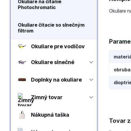
Okuliare na čítanie
Photochromatic
Okuliare n
Okuliare čítacie so slnečným
filtrom
Parame
Okuliare pre vodičov
materiá
Okuliare slnečné
obruba
Doplnky na okuliare
dioptri
Zimný tovar
Nákupná taška
Tovar z