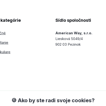
kategórie
Sídlo spoločnosti
ečné
American Way, s.r.o.
Liesková 5049/4
ítanie
902 03 Pezinok
kuliare
🍪 Ako by ste radi svoje cookies?