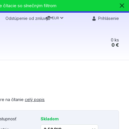
e čítacie so slnečným filtrom
EUR
Odstúpenie od zmluvy
Prihlásenie
0
ks
0 €
re na čítanie
celý popis
stupnosť
Skladom