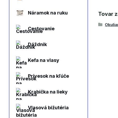
Náramok na ruku
Tovar z
Okulia
Cestovanie
Dáždnik
Kefa na vlasy
Prívesok na kľúče
Krabička na lieky
Vlasová bižutéria