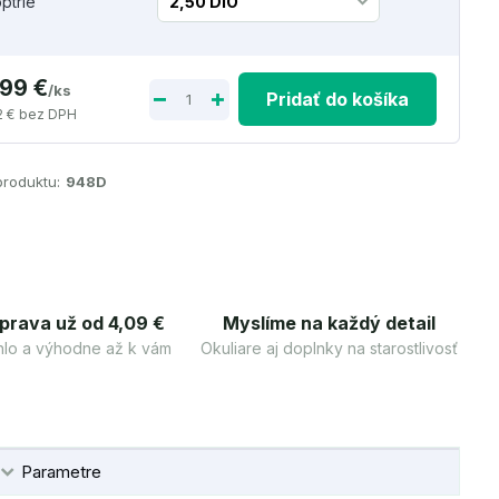
optrie
,99 €
/
ks
Pridať do košíka
2 €
bez DPH
produktu:
948D
prava už od 4,09 €
Myslíme na každý detail
lo a výhodne až k vám
Okuliare aj doplnky na starostlivosť
Parametre