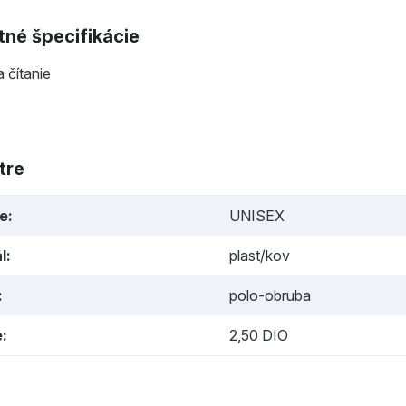
né špecifikácie
a čítanie
tre
ie
UNISEX
l
plast/kov
polo-obruba
e
2,50 DIO