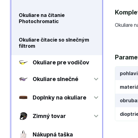
Komplet
Okuliare na čítanie
Photochromatic
Okuliare n
Okuliare čítacie so slnečným
filtrom
Parame
Okuliare pre vodičov
pohlav
Okuliare slnečné
materiá
Doplnky na okuliare
obruba
dioptri
Zimný tovar
Nákupná taška