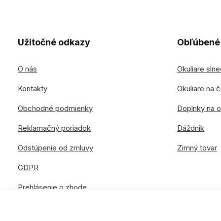
Užitočné odkazy
Obľúbené 
O nás
Okuliare sln
Kontakty
Okuliare na č
Obchodné podmienky
Doplnky na o
Reklamačný poriadok
Dáždnik
Odstúpenie od zmluvy
Zimný tovar
GDPR
Prehlásenie o zhode