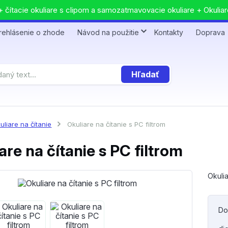
 čítacie okuliare s clipom a samozatmavovacie okuliare + Okuliar
rehlásenie o zhode
Návod na použitie
Kontakty
Doprava
Hľadať
uliare na čítanie
Okuliare na čítanie s PC filtrom
are na čítanie s PC filtrom
Okulia
Do