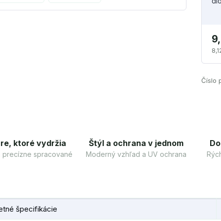
di
9
8,1
Číslo 
re, ktoré vydržia
Štýl a ochrana v jednom
Do
 a precízne spracované
Moderný vzhľad a UV ochrana
Rých
tné špecifikácie