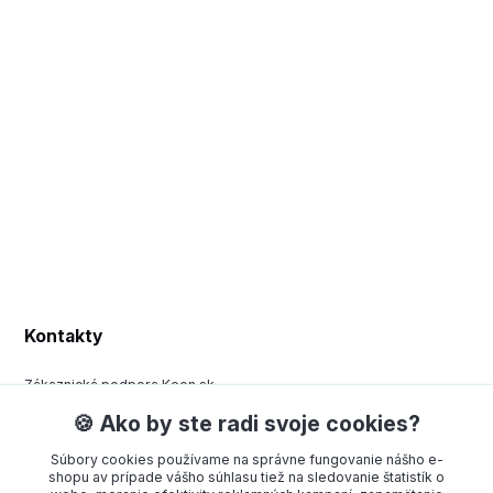
Kontakty
Zákaznická podpora Keen.sk
+420 377 443 970
🍪 Ako by ste radi svoje cookies?
(Po-Pá, 8-15 hod.)
Súbory cookies používame na správne fungovanie nášho e-
order@americanway.sk
shopu av prípade vášho súhlasu tiež na sledovanie štatistík o