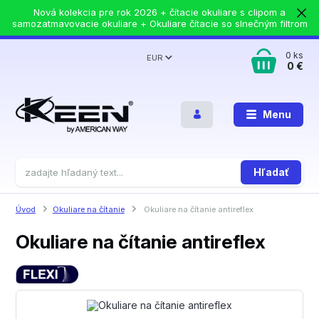
Nová kolekcia pre rok 2026 + čítacie okuliare s clipom a
samozatmavovacie okuliare + Okuliare čítacie so slnečným filtrom
0
ks
EUR
0 €
Menu
Hľadať
Úvod
Okuliare na čítanie
Okuliare na čítanie antireflex
Okuliare na čítanie antireflex