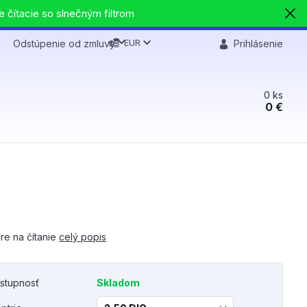
e čítacie so slnečným filtrom
EUR
Odstúpenie od zmluvy
Prihlásenie
0
ks
0 €
re na čítanie
celý popis
stupnosť
Skladom