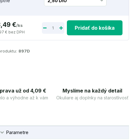
optrie
3,49 €
/
ks
Pridať do košíka
97 €
bez DPH
produktu:
897D
prava už od 4,09 €
Myslíme na každý detail
lo a výhodne až k vám
Okuliare aj doplnky na starostlivosť
Parametre