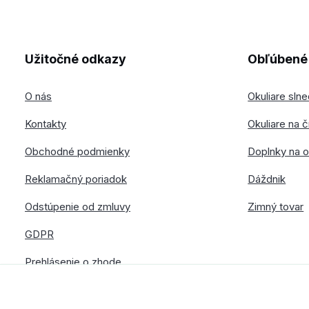
Užitočné odkazy
Obľúbené 
O nás
Okuliare sln
Kontakty
Okuliare na č
Obchodné podmienky
Doplnky na o
Reklamačný poriadok
Dáždnik
Odstúpenie od zmluvy
Zimný tovar
GDPR
Prehlásenie o zhode