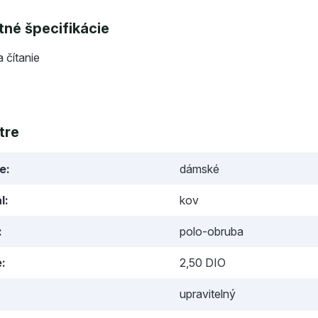
né špecifikácie
a čítanie
tre
ie
dámské
l
kov
polo-obruba
e
2,50 DIO
upravitelný