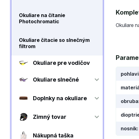
Komplet
Okuliare na čítanie
Photochromatic
Okuliare n
Okuliare čítacie so slnečným
filtrom
Parame
Okuliare pre vodičov
pohlav
Okuliare slnečné
materiá
Doplnky na okuliare
obruba
dioptri
Zimný tovar
nosník
Nákupná taška