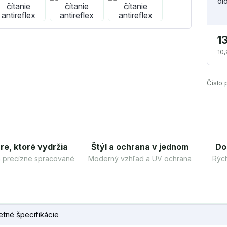
di
1
10,
Číslo 
re, ktoré vydržia
Štýl a ochrana v jednom
Do
 a precízne spracované
Moderný vzhľad a UV ochrana
Rých
tné špecifikácie