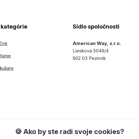
kategórie
Sídlo spoločnosti
ečné
American Way, s.r.o.
Liesková 5049/4
ítanie
902 03 Pezinok
kuliare
🍪 Ako by ste radi svoje cookies?