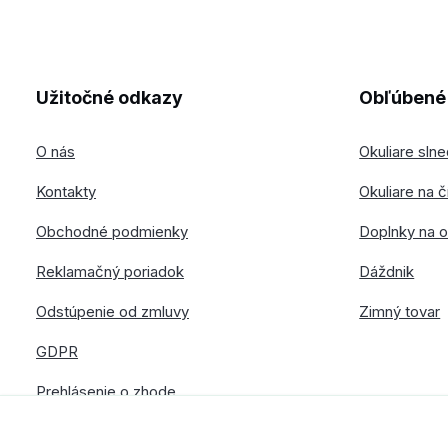
Užitočné odkazy
Obľúbené 
O nás
Okuliare sln
Kontakty
Okuliare na č
Obchodné podmienky
Doplnky na o
Reklamačný poriadok
Dáždnik
Odstúpenie od zmluvy
Zimný tovar
GDPR
Prehlásenie o zhode