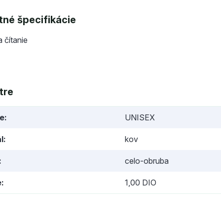
né špecifikácie
a čítanie
tre
ie
UNISEX
l
kov
celo-obruba
e
1,00 DIO