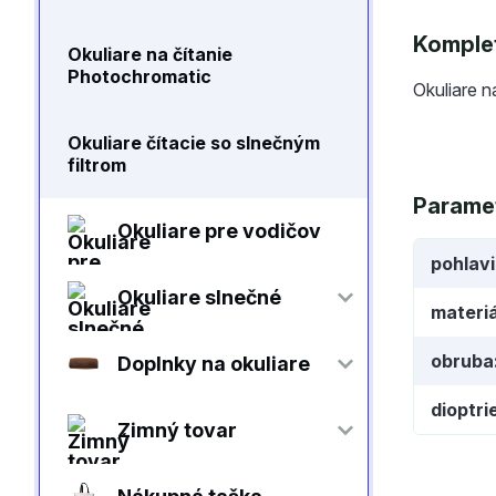
Komplet
Okuliare na čítanie
Photochromatic
Okuliare n
Okuliare čítacie so slnečným
filtrom
Parame
Okuliare pre vodičov
pohlav
Okuliare slnečné
materiá
obruba
Doplnky na okuliare
dioptri
Zimný tovar