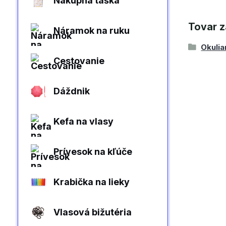
Nákupná taška
Tovar z
Náramok na ruku
Okulia
Cestovanie
Dáždnik
Kefa na vlasy
Prívesok na kľúče
Krabička na lieky
Vlasová bižutéria