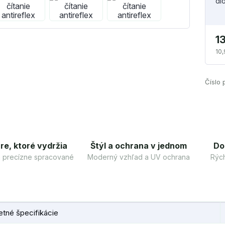
di
1
10,
Číslo 
re, ktoré vydržia
Štýl a ochrana v jednom
Do
 a precízne spracované
Moderný vzhľad a UV ochrana
Rých
tné špecifikácie