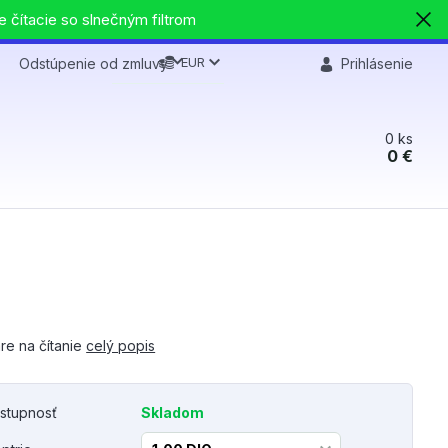
e čítacie so slnečným filtrom
EUR
Odstúpenie od zmluvy
Prihlásenie
0
ks
0 €
re na čítanie
celý popis
stupnosť
Skladom