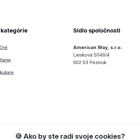
kategórie
Sídlo spoločnosti
ečné
American Way, s.r.o.
Liesková 5049/4
ítanie
902 03 Pezinok
kuliare
🍪 Ako by ste radi svoje cookies?