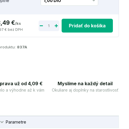
optrie
3,49 €
/
ks
Pridať do košíka
97 €
bez DPH
produktu:
837A
prava už od 4,09 €
Myslíme na každý detail
lo a výhodne až k vám
Okuliare aj doplnky na starostlivosť
Parametre