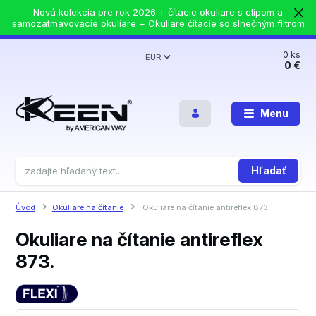
Nová kolekcia pre rok 2026 + čítacie okuliare s clipom a
samozatmavovacie okuliare + Okuliare čítacie so slnečným filtrom
0
ks
EUR
0 €
Menu
Hľadať
Úvod
Okuliare na čítanie
Okuliare na čítanie antireflex 873.
Okuliare na čítanie antireflex
873.