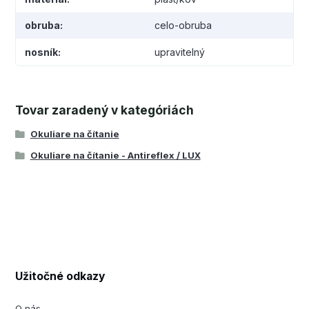
obruba
celo-obruba
nosník
upravitelný
Tovar zaradený v kategóriách
Okuliare na čítanie
Okuliare na čítanie - Antireflex / LUX
Užitočné odkazy
O nás