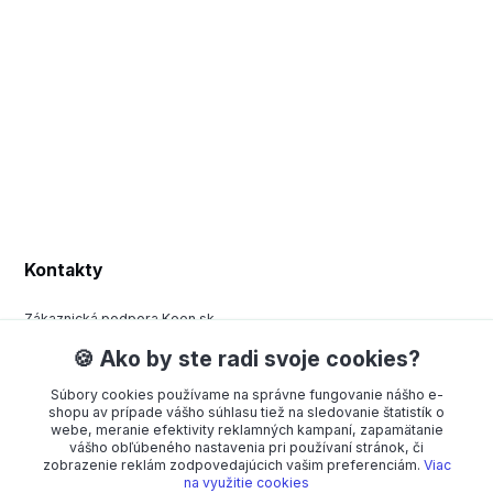
Kontakty
Zákaznická podpora Keen.sk
+420 377 443 970
🍪 Ako by ste radi svoje cookies?
(Po-Pá, 8-15 hod.)
Súbory cookies používame na správne fungovanie nášho e-
order@americanway.sk
shopu av prípade vášho súhlasu tiež na sledovanie štatistík o
webe, meranie efektivity reklamných kampaní, zapamätanie
vášho obľúbeného nastavenia pri používaní stránok, či
zobrazenie reklám zodpovedajúcich vašim preferenciám.
Viac
na využitie cookies