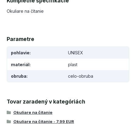
Kompletné špecifikácie
Okuliare na čítanie
Parametre
pohlavie
UNISEX
materiál
plast
obruba
celo-obruba
Tovar zaradený v kategóriách
Okuliare na čítanie
Okuliare na čítanie - 7,99 EUR