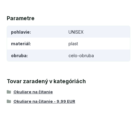
Parametre
pohlavie
UNISEX
materiál
plast
obruba
celo-obruba
Tovar zaradený v kategóriách
Okuliare na čítanie
Okuliare na čítanie - 9,99 EUR