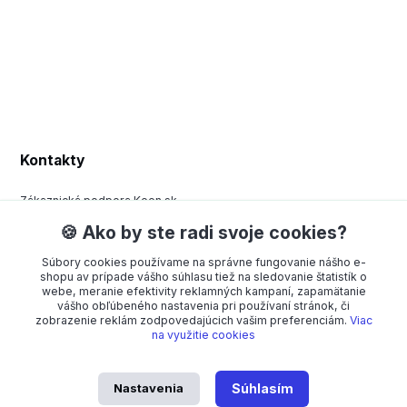
Kontakty
Zákaznická podpora Keen.sk
+420 377 443 970
🍪 Ako by ste radi svoje cookies?
(Po-Pá, 8-15 hod.)
Súbory cookies používame na správne fungovanie nášho e-
order@americanway.sk
shopu av prípade vášho súhlasu tiež na sledovanie štatistík o
webe, meranie efektivity reklamných kampaní, zapamätanie
vášho obľúbeného nastavenia pri používaní stránok, či
zobrazenie reklám zodpovedajúcich vašim preferenciám.
Viac
na využitie cookies
Nastavenia
Súhlasím
American Way CR spol. s r.o. – Všetky práva vyhradené. Dizajn od