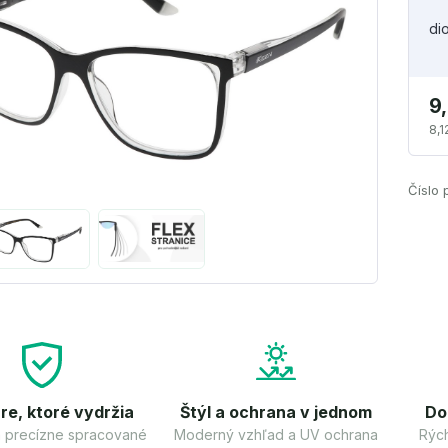
di
9
8,1
Číslo 
re, ktoré vydržia
Štýl a ochrana v jednom
Do
 a precízne spracované
Moderný vzhľad a UV ochrana
Rých