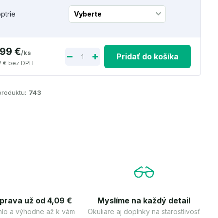
optrie
,99 €
/
ks
Pridať do košíka
2 €
bez DPH
produktu:
743
prava už od 4,09 €
Myslíme na každý detail
lo a výhodne až k vám
Okuliare aj doplnky na starostlivosť