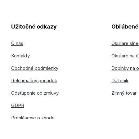
Užitočné odkazy
Obľúbené 
O nás
Okuliare sln
Kontakty
Okuliare na č
Obchodné podmienky
Doplnky na o
Reklamačný poriadok
Dáždnik
Odstúpenie od zmluvy
Zimný tovar
GDPR
Prehlásenie o zhode