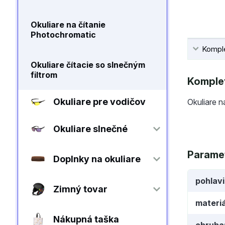
Okuliare na čítanie
Photochromatic
Komple
Okuliare čítacie so slnečným
filtrom
Komplet
Okuliare pre vodičov
Okuliare n
Okuliare slnečné
Parame
Doplnky na okuliare
pohlav
Zimný tovar
materiá
Nákupná taška
obruba