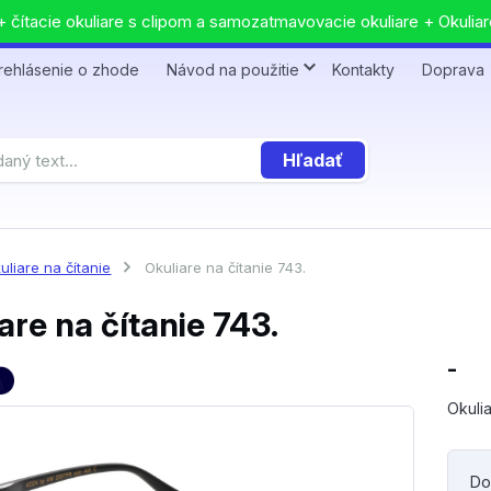
 čítacie okuliare s clipom a samozatmavovacie okuliare + Okuliar
rehlásenie o zhode
Návod na použitie
Kontakty
Doprava
Hľadať
uliare na čítanie
Okuliare na čítanie 743.
are na čítanie 743.
-
Okulia
Do