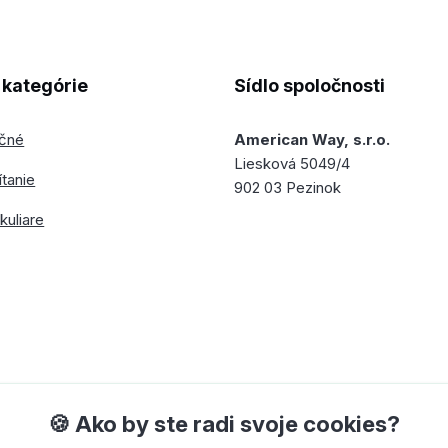
kategórie
Sídlo spoločnosti
ečné
American Way, s.r.o.
Liesková 5049/4
ítanie
902 03 Pezinok
kuliare
🍪 Ako by ste radi svoje cookies?