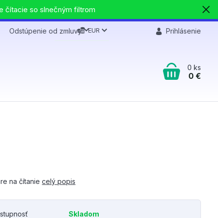
e čítacie so slnečným filtrom
EUR
Odstúpenie od zmluvy
Prihlásenie
0
ks
0 €
re na čítanie
celý popis
stupnosť
Skladom