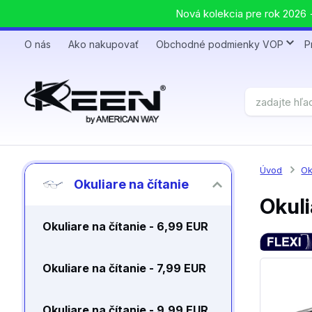
Nová kolekcia pre rok 2026 +
O nás
Ako nakupovať
Obchodné podmienky VOP
P
Úvod
Ok
Okuliare na čítanie
Okuli
Okuliare na čítanie - 6,99 EUR
Okuliare na čítanie - 7,99 EUR
Okuliare na čítanie - 9,99 EUR