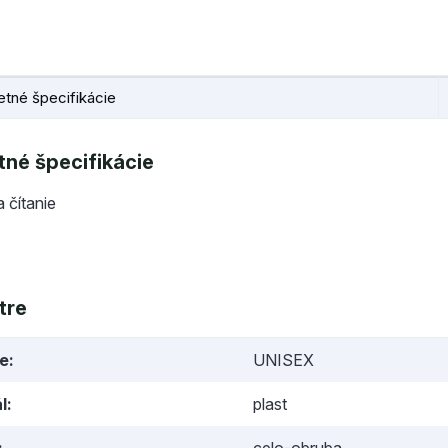
tné špecifikácie
né špecifikácie
a čítanie
tre
ie
UNISEX
l
plast
celo-obruba