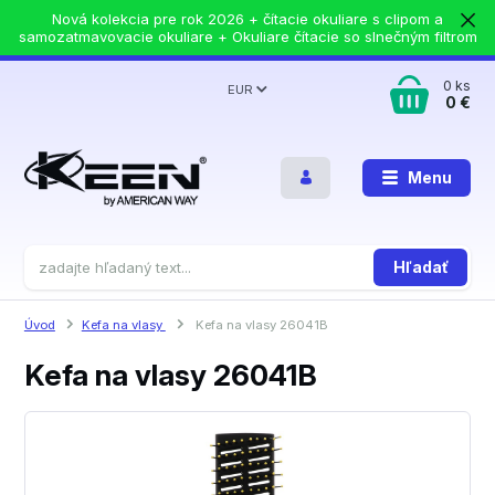
Nová kolekcia pre rok 2026 + čítacie okuliare s clipom a
samozatmavovacie okuliare + Okuliare čítacie so slnečným filtrom
0
ks
EUR
0 €
Menu
Hľadať
Úvod
Kefa na vlasy
Kefa na vlasy 26041B
Kefa na vlasy 26041B