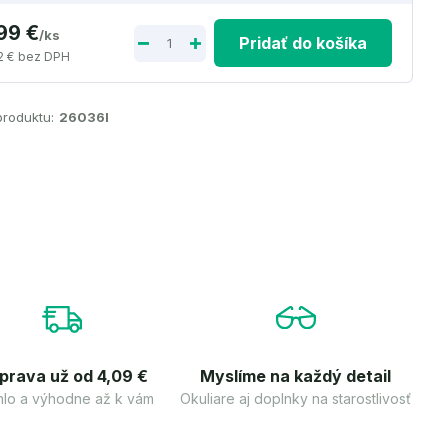
,99 €
/
ks
Pridať do košíka
2 €
bez DPH
produktu:
26036I
prava už od 4,09 €
Myslíme na každý detail
lo a výhodne až k vám
Okuliare aj doplnky na starostlivosť