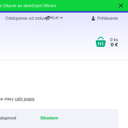
e čítacie so slnečným filtrom
EUR
Odstúpenie od zmluvy
Prihlásenie
0
ks
0 €
na vlasy
celý popis
stupnosť
Skladom