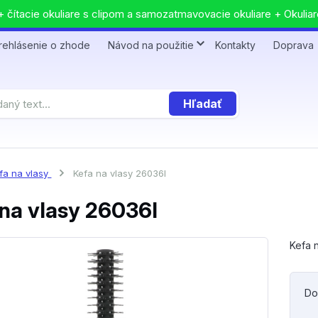
 čítacie okuliare s clipom a samozatmavovacie okuliare + Okuliar
rehlásenie o zhode
Návod na použitie
Kontakty
Doprava
Hľadať
fa na vlasy
Kefa na vlasy 26036I
na vlasy 26036I
Kefa 
Do