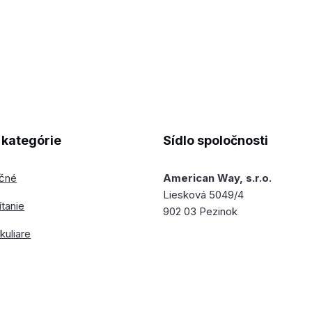
kategórie
Sídlo spoločnosti
ečné
American Way, s.r.o.
Liesková 5049/4
ítanie
902 03 Pezinok
kuliare