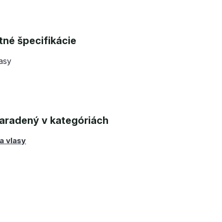
né špecifikácie
lasy
aradený v kategóriách
a vlasy