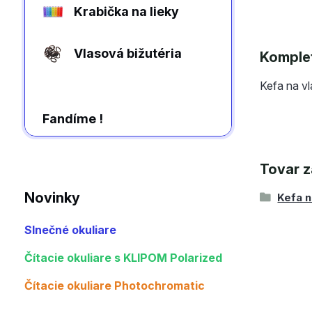
Krabička na lieky
Vlasová bižutéria
Komplet
Kefa na v
Fandíme !
Tovar z
Novinky
Kefa n
Slnečné okuliare
Čítacie okuliare s KLIPOM Polarized
Čítacie okuliare Photochromatic