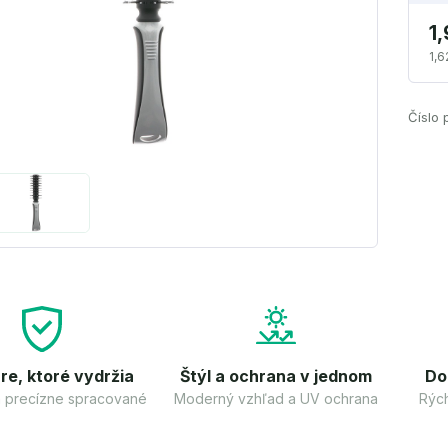
1
1,6
Číslo 
re, ktoré vydržia
Štýl a ochrana v jednom
Do
 a precízne spracované
Moderný vzhľad a UV ochrana
Rých