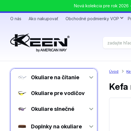
Nová kolekcia pre rok 2026 +
O nás
Ako nakupovať
Obchodné podmienky VOP
P
Úvod
Ke
Okuliare na čítanie
Kefa 
Okuliare pre vodičov
Okuliare slnečné
Doplnky na okuliare