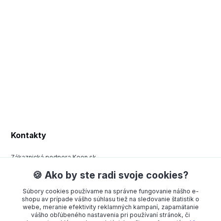
Kontakty
Zákaznická podpora Keen.sk
+420 377 443 970
🍪 Ako by ste radi svoje cookies?
(Po-Pá, 8-15 hod.)
Súbory cookies používame na správne fungovanie nášho e-
order@americanway.sk
shopu av prípade vášho súhlasu tiež na sledovanie štatistík o
webe, meranie efektivity reklamných kampaní, zapamätanie
vášho obľúbeného nastavenia pri používaní stránok, či