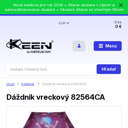
Nová kolekcia pre rok 2026 + čítacie okuliare s clipom a
samozatmavovacie okuliare + Okuliare čítacie so slnečným filtrom
0
ks
EUR
0 €
Menu
Hľadať
Úvod
Dáždnik
Dáždnik vreckový 82564CA
Dáždnik vreckový 82564CA