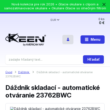
Nová kolekcia pre rok 2026 + čítacie okuliare s clipom a
samozatmavovacie okuliare + Okuliare čítacie so slnečným filtrom
0
ks
EUR
0 €
Menu
Hľadať
Úvod
Dáždnik
Dáždnik skladací - automatické otváranie
23762BWC
Dáždnik skladací - automatické
otváranie 23762BWC