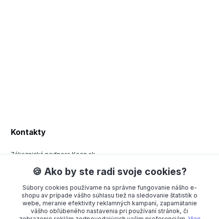
Kontakty
Zákaznická podpora Keen.sk
+420 377 443 970
🍪 Ako by ste radi svoje cookies?
(Po-Pá, 8-15 hod.)
Súbory cookies používame na správne fungovanie nášho e-
order@americanway.sk
shopu av prípade vášho súhlasu tiež na sledovanie štatistík o
webe, meranie efektivity reklamných kampaní, zapamätanie
vášho obľúbeného nastavenia pri používaní stránok, či
zobrazenie reklám zodpovedajúcich vašim preferenciám.
Viac