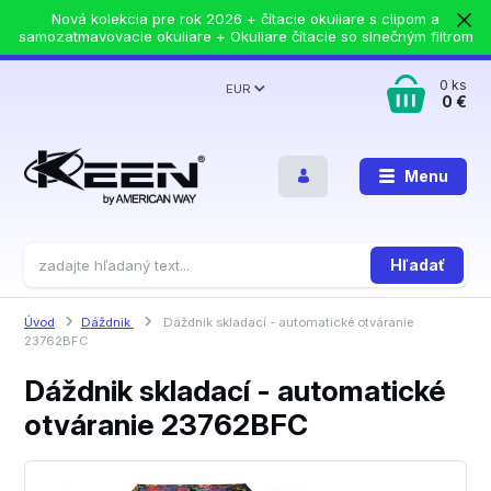
Nová kolekcia pre rok 2026 + čítacie okuliare s clipom a
samozatmavovacie okuliare + Okuliare čítacie so slnečným filtrom
0
ks
EUR
0 €
Menu
Hľadať
Úvod
Dáždnik
Dáždnik skladací - automatické otváranie
23762BFC
Dáždnik skladací - automatické
otváranie 23762BFC