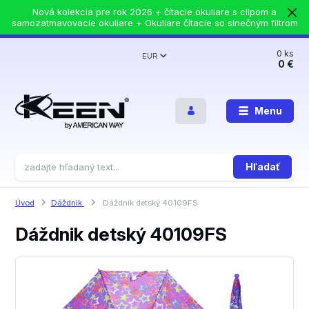
Nová kolekcia pre rok 2026 + čítacie okuliare s clipom a
samozatmavovacie okuliare + Okuliare čítacie so slnečným filtrom
0
ks
EUR
0 €
Menu
Hľadať
Úvod
Dáždnik
Dáždnik detský 40109FS
Dáždnik detský 40109FS