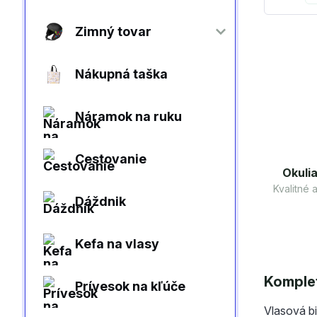
Zimný tovar
Nákupná taška
Náramok na ruku
Cestovanie
Okulia
Kvalitné
Dáždnik
Kefa na vlasy
Komplet
Prívesok na kľúče
Vlasová bi