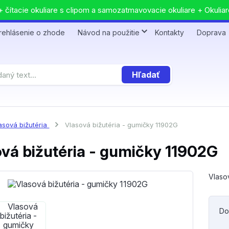
 čítacie okuliare s clipom a samozatmavovacie okuliare + Okuliar
rehlásenie o zhode
Návod na použitie
Kontakty
Doprava
Hľadať
asová bižutéria
Vlasová bižutéria - gumičky 11902G
vá bižutéria - gumičky 11902G
Vlaso
Do