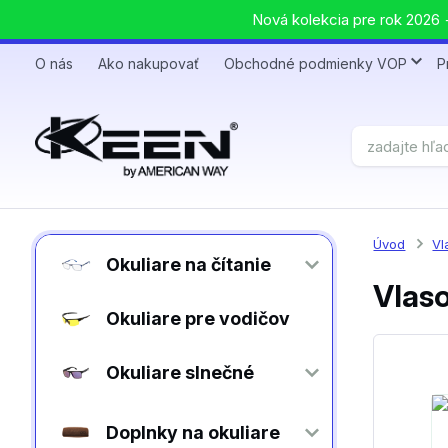
Nová kolekcia pre rok 2026 +
O nás
Ako nakupovať
Obchodné podmienky VOP
P
Úvod
Vl
Okuliare na čítanie
Vlaso
Okuliare pre vodičov
Okuliare slnečné
Doplnky na okuliare