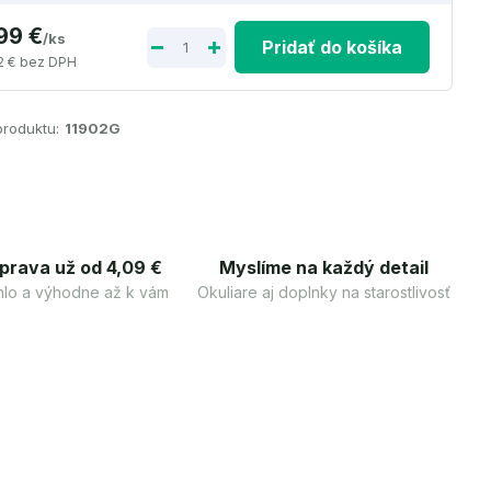
,99 €
/
ks
Pridať do košíka
2 €
bez DPH
produktu:
11902G
prava už od 4,09 €
Myslíme na každý detail
lo a výhodne až k vám
Okuliare aj doplnky na starostlivosť