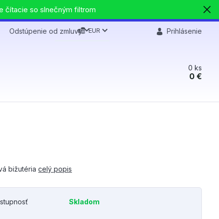
e čítacie so slnečným filtrom
EUR
Odstúpenie od zmluvy
Prihlásenie
0
ks
0 €
vá bižutéria
celý popis
stupnosť
Skladom