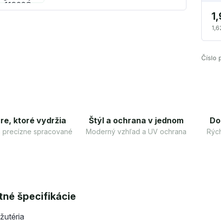
1
1,6
Číslo 
re, ktoré vydržia
Štýl a ochrana v jednom
Do
 a precízne spracované
Moderný vzhľad a UV ochrana
Rých
né špecifikácie
žutéria