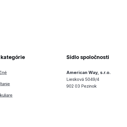
kategórie
Sídlo spoločnosti
ečné
American Way, s.r.o.
Liesková 5049/4
ítanie
902 03 Pezinok
kuliare