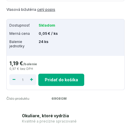
Vlasová bižutéria
celý popis
Dostupnosť
Skladom
Merná cena
0,05 € / ks
Balenie
24 ks
jednotky
1,19 €
/
balenie
0,97 €
bez DPH
Pridať do košíka
Číslo produktu:
6908GM
Okuliare, ktoré vydržia
Kvalitné a precízne spracované