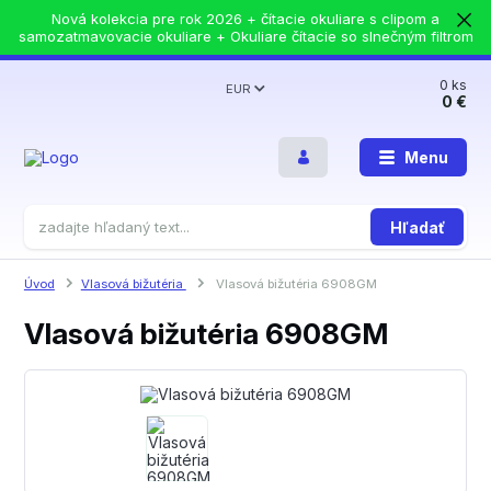
Nová kolekcia pre rok 2026 + čítacie okuliare s clipom a
samozatmavovacie okuliare + Okuliare čítacie so slnečným filtrom
0
ks
EUR
0 €
Menu
Hľadať
Úvod
Vlasová bižutéria
Vlasová bižutéria 6908GM
Vlasová bižutéria 6908GM