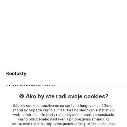
Kontakty
Zákaznická podpora Keen.sk
+420 377 443 970
🍪 Ako by ste radi svoje cookies?
(Po-Pá, 8-15 hod.)
Súbory cookies používame na správne fungovanie nášho e-
order@americanway.sk
shopu av prípade vášho súhlasu tiež na sledovanie štatistík o
webe, meranie efektivity reklamných kampaní, zapamätanie
vášho obľúbeného nastavenia pri používaní stránok, či
zobrazenie reklám zodpovedajúcich vašim preferenciám.
Viac