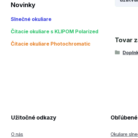
Novinky
Slnečné okuliare
Čítacie okuliare s KLIPOM Polarized
Tovar z
Čítacie okuliare Photochromatic
Doplnk
Užitočné odkazy
Obľúbené 
O nás
Okuliare sln