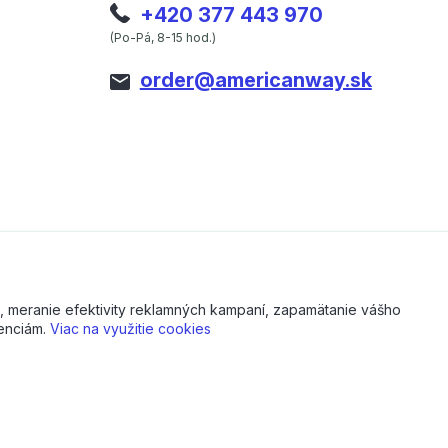
+420 377 443 970
(Po-Pá, 8-15 hod.)
order@americanway.sk
, meranie efektivity reklamných kampaní, zapamätanie vášho
renciám.
Viac na využitie cookies
Vytvorené na
Eshop-rychlo.sk