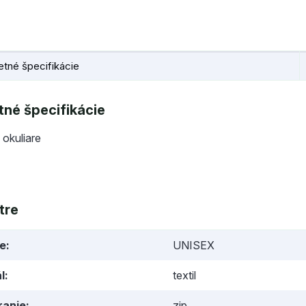
tné špecifikácie
né špecifikácie
 okuliare
tre
ie
UNISEX
l
textil
ranie
zip