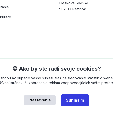
Liesková 5049/4
ítanie
902 03 Pezinok
kuliare
🍪 Ako by ste radi svoje cookies?
opu av prípade vášho súhlasu tiež na sledovanie štatistík o webe
ívaní stránok, či zobrazenie reklám zodpovedajúcich vašim prefe
Nastavenia
Súhlasím
 od
OndřejDvořák.com