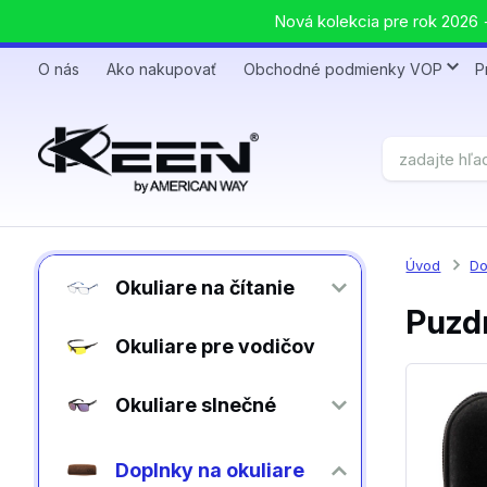
Nová kolekcia pre rok 2026 +
O nás
Ako nakupovať
Obchodné podmienky VOP
P
Úvod
Do
Okuliare na čítanie
Puzdr
Okuliare pre vodičov
Okuliare slnečné
Doplnky na okuliare