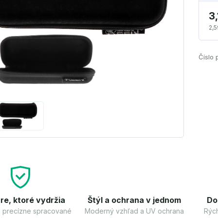
3,
2,5
Číslo 
re, ktoré vydržia
Štýl a ochrana v jednom
Do
 a precízne spracované
Moderný vzhľad a UV ochrana
Rých