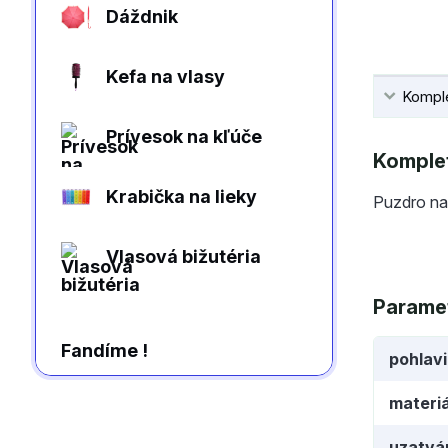
Dáždnik
Kefa na vlasy
Komple
Prívesok na kľúče
Komplet
Krabička na lieky
Puzdro na
Vlasová bižutéria
Parame
Fandíme !
pohlav
materiá
uzatvá