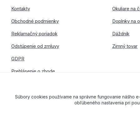
Kontakty
Okuliare na č
Obchodné podmienky
Doplnky na o
Reklamačný poriadok
Dáždnik
Odstúpenie od zmluvy
Zimný tovar
GDPR
Prehlásenie o zhode
Súbory cookies používame na správne fungovanie nášho e-sh
obľúbeného nastavenia pri použ
American Way CR spol. s r.o. – Všetky práva vyhradené. Dizajn