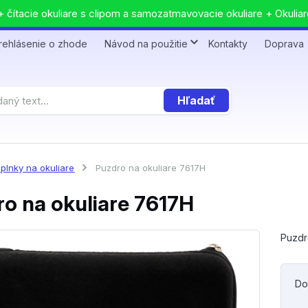
 čítacie okuliare s clipom a samozatmavovacie okuliare + Okuliar
rehlásenie o zhode
Návod na použitie
Kontakty
Doprava
Hľadať
plnky na okuliare
Puzdro na okuliare 7617H
o na okuliare 7617H
Puzdr
Do