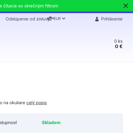
e čítacie so slnečným filtrom
EUR
Odstúpenie od zmluvy
Prihlásenie
0
ks
0 €
o na okuliare
celý popis
stupnosť
Skladom