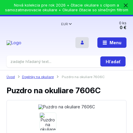
Nová kolekcia pre rok 2026 + čítacie okuliare s clipom a
samozatmavovacie okuliare + Okuliare čítacie so slnečným filtrom
0
ks
EUR
0 €
Menu
Hľadať
Úvod
Doplnky na okuliare
Puzdro na okuliare 7606C
Puzdro na okuliare 7606C