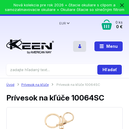
Nová kolekcia pre rok 2026 + čítacie okuliare s clipom a
samozatmavovacie okuliare + Okuliare čítacie so slnečným filtrom
0
ks
EUR
0 €
Menu
Hľadať
Úvod
Prívesok na kľúče
Prívesok na kľúče 10064SC
Prívesok na kľúče 10064SC