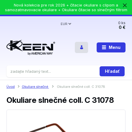
Nová kolekcia pre rok 2026 + čítacie okuliare s clipom a
samozatmavovacie okuliare + Okuliare čítacie so slnečným filtrom
0
ks
EUR
0 €
Menu
Hľadať
Úvod
Okuliare slnečné
Okuliare slnečné coll. C 31078
Okuliare slnečné coll. C 31078