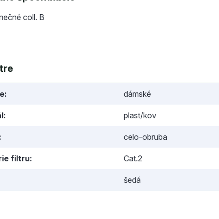
lnečné coll. B
tre
ie
dámské
l
plast/kov
celo-obruba
ie filtru
Cat.2
šedá