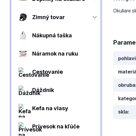
Okuliare s
Zimný tovar
Nákupná taška
Parame
Náramok na ruku
pohlav
Cestovanie
materiá
obruba
Dáždnik
kategor
Kefa na vlasy
skla
Prívesok na kľúče