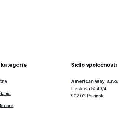
kategórie
Sídlo spoločnosti
ečné
American Way, s.r.o.
Liesková 5049/4
ítanie
902 03 Pezinok
kuliare