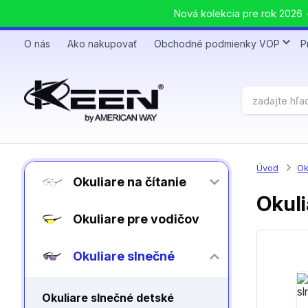
Nová kolekcia pre rok 2026 +
O nás
Ako nakupovať
Obchodné podmienky VOP
P
Úvod
Ok
Okuliare na čítanie
Okuli
Okuliare pre vodičov
Okuliare slnečné
Okuliare slnečné detské