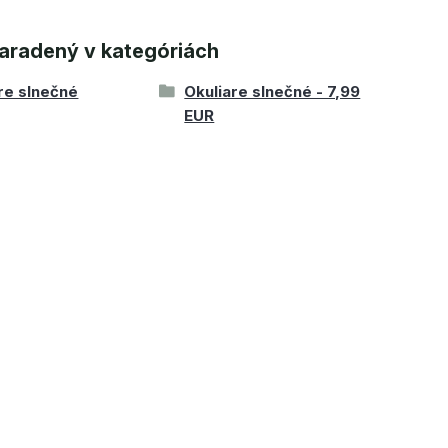
aradený v kategóriách
re slnečné
Okuliare slnečné - 7,99
EUR