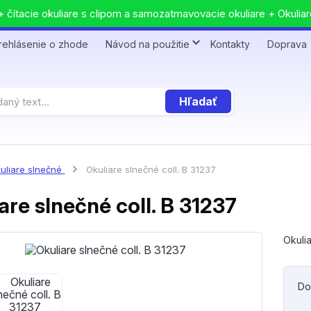
 čítacie okuliare s clipom a samozatmavovacie okuliare + Okuliar
rehlásenie o zhode
Návod na použitie
Kontakty
Doprava
Hľadať
uliare slnečné
Okuliare slnečné coll. B 31237
are slnečné coll. B 31237
Okulia
Do