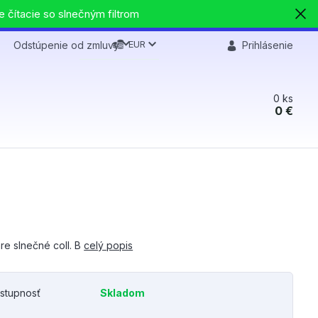
e čítacie so slnečným filtrom
EUR
Odstúpenie od zmluvy
Prihlásenie
0
ks
0 €
re slnečné coll. B
celý popis
stupnosť
Skladom