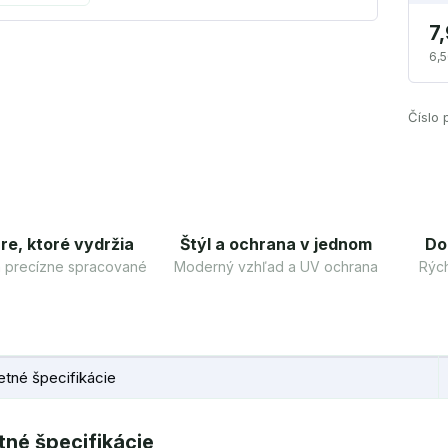
7
6,5
Číslo 
re, ktoré vydržia
Štýl a ochrana v jednom
Do
 a precízne spracované
Moderný vzhľad a UV ochrana
Rých
tné špecifikácie
né špecifikácie