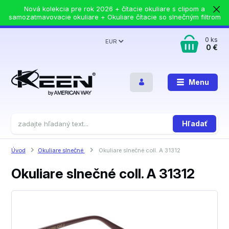
Nová kolekcia pre rok 2026 + čítacie okuliare s clipom a
samozatmavovacie okuliare + Okuliare čítacie so slnečným filtrom
0
ks
EUR
0 €
Menu
Hľadať
Úvod
Okuliare slnečné
Okuliare slnečné coll. A 31312
Okuliare slnečné coll. A 31312