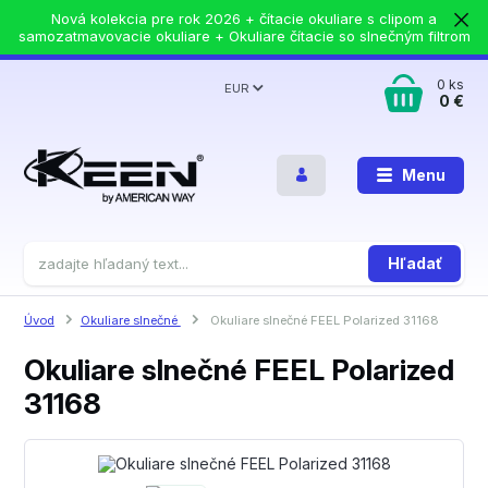
Nová kolekcia pre rok 2026 + čítacie okuliare s clipom a
samozatmavovacie okuliare + Okuliare čítacie so slnečným filtrom
0
ks
EUR
0 €
Menu
Hľadať
Úvod
Okuliare slnečné
Okuliare slnečné FEEL Polarized 31168
Okuliare slnečné FEEL Polarized
31168