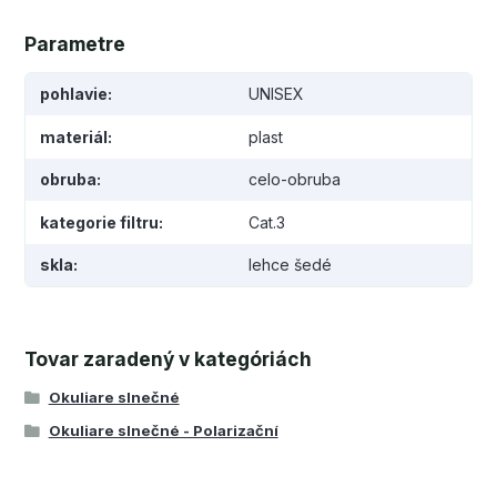
Parametre
pohlavie
UNISEX
materiál
plast
obruba
celo-obruba
kategorie filtru
Cat.3
skla
lehce šedé
Tovar zaradený v kategóriách
Okuliare slnečné
Okuliare slnečné - Polarizační