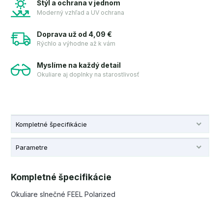
Štýl a ochrana v jednom
Moderný vzhľad a UV ochrana
Doprava už od 4,09 €
Rýchlo a výhodne až k vám
Myslíme na každý detail
Okuliare aj doplnky na starostlivosť
Kompletné špecifikácie
Parametre
Kompletné špecifikácie
Okuliare slnečné FEEL Polarized