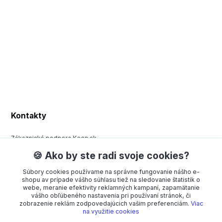
Kontakty
Zákaznická podpora Keen.sk
+420 377 443 970
🍪 Ako by ste radi svoje cookies?
(Po-Pá, 8-15 hod.)
Súbory cookies používame na správne fungovanie nášho e-
order@americanway.sk
shopu av prípade vášho súhlasu tiež na sledovanie štatistík o
webe, meranie efektivity reklamných kampaní, zapamätanie
vášho obľúbeného nastavenia pri používaní stránok, či
zobrazenie reklám zodpovedajúcich vašim preferenciám.
Viac
na využitie cookies