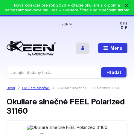
Nová kolekcia pre rok 2026 + čítacie okuliare s clipom a
samozatmavovacie okuliare + Okuliare čítacie so slnečným filtrom
0
ks
EUR
0 €
Menu
Hľadať
Úvod
Okuliare slnečné
Okuliare slnečné FEEL Polarized 31160
Okuliare slnečné FEEL Polarized
31160