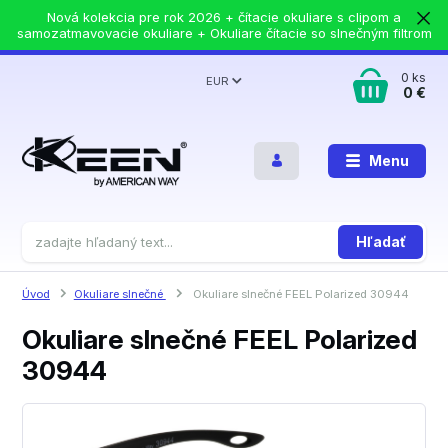
Nová kolekcia pre rok 2026 + čítacie okuliare s clipom a
samozatmavovacie okuliare + Okuliare čítacie so slnečným filtrom
0
ks
EUR
0 €
Menu
Hľadať
Úvod
Okuliare slnečné
Okuliare slnečné FEEL Polarized 30944
Okuliare slnečné FEEL Polarized
30944